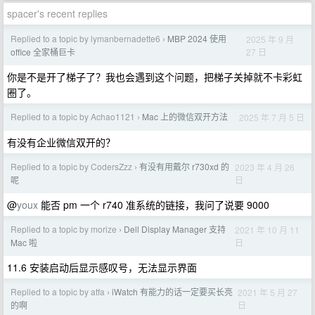
spacer's recent replies
Replied to a topic by lymanbernadette6
MBP 2024 使用
2025 年 9 月
›
27 日
office 全家桶巨卡
你是不是开了梯子了？我也会遇到这个问题，把梯子关掉就不卡彩虹
圈了。
Replied to a topic by Achao1121
Mac 上的微信双开方法
2025 年 7 月 5 日
›
有没有企业微信双开的？
Replied to a topic by CodersZzz
有没有用戴尔 r730xd 的
2023 年 4 月 26
›
日
呢
@
youx
能否 pm 一个 r740 准系统的链接，我问了说要 9000
Replied to a topic by morize
Dell Display Manager 支持
2021 年 10 月 11
›
日
Mac 啦
11.6 安装启动后显示感叹号，无法显示界面
Replied to a topic by atfa
iWatch 有能力的话一定要买长亮
2021 年 5 月 27
›
日
的啊