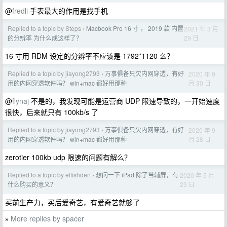
@
fredli
手表最大的作用是找手机
Replied to a topic by Steps
Macbook Pro 16 寸 ， 2019 款 内置
2021 年 3 月
›
29 日
的分辨率 为什么成这样了？
16 寸用 RDM 设定的分辨率不应该是 1792*1120 么？
Replied to a topic by jiayong2793
万事俱备只欠内网穿透，有好
2020 年 9
›
月 30 日
用的内网穿透软件吗？ win+mac 都好用那种
@
flynaj
不是的，我发现可能是运营商 UDP 限速导致的，一开始速度
很快，后来就只有 100kb/s 了
Replied to a topic by jiayong2793
万事俱备只欠内网穿透，有好
2020 年 9
›
月 28 日
用的内网穿透软件吗？ win+mac 都好用那种
zerotier 100kb udp 限速的问题有解么？
Replied to a topic by elfishden
想问一下 iPad 除了当辅屏，有
2020 年 5 月
›
23 日
什么购买的意义？
买前生产力，买后爱奇艺，有爱奇艺就够了
More replies by spacer
»