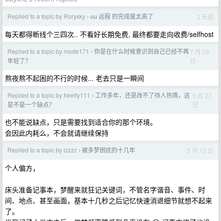
Replied to a topic by Rorysky
uu 远程 的完成度太高了
2 天前
›
每天都得断线个三四次.. 不看好长期免费, 最终都要走向收费/selfhost
Replied to a topic by mode171
你是在什么时候意识到自己已经不再
7 月 29
›
日
年轻了？
熬夜熬不起困的不行的时候... 老去只是一瞬间
Replied to a topic by freefly111
工作多年，还是改不了待人热情，这
5 月 27
›
日
是不是一个缺点？
也不能说缺点，只是需要找到适合你的那个环境。
会因此内耗么，不会就请继续保持
Replied to a topic by izzzz
被多梦困扰的十几年
5 月 13 日
›
个人偏方，
床头准备记事本，梦醒来就狂记关键词，不管名字谐音、事件、时
间、地点、甚至画面，基本十几秒之后记忆快速消退细节就想不起来
了。