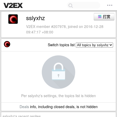
sslyxhz
打赏
V2EX member #207978, joined on 2016-12-28
09:47:17 +08:00
Switch topics list
Per sslyxhz's settings, the topics list is hidden
Deals
info, including closed deals, is not hidden
sslyxhz's recent replies