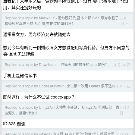
当我记了大半本之后，做梦频率降低到几乎没有 😂 记事本烧了也没
用，其实还挺好玩的
Replied to a topic by MaxwellX
婚纱照好贵,基本上都 2/3K,跟对象看了
5 月
›
11 日
看婚纱写真也不错,几百块,有拍过的哥们吗?
通常看女方，男方经济允许就随她去
想到今年有听到一例婚纱照女方想减配用写真代替，但男方不同意的
😂 其实无法理解
Replied to a topic by Dewchame
你每天用的最多的 app 是啥？
4 月 24 日
›
手机上是微信读书
Replied to a topic by CodeLaunchur
小白第一次用 Codex 很不适应
4 月 4 日
›
既然这样，为什么不试试 codex-app ？
Replied to a topic by Unity2Ai
大模型中转站， Unity2.Ai 内测招募：直
4 月 3
›
日
达源头，拒绝“掺水”！
ID:828 谢谢
Replied to a topic by intoext
有人做 AI 这方面的“聚合”吗？感觉也是
3 月 28
›