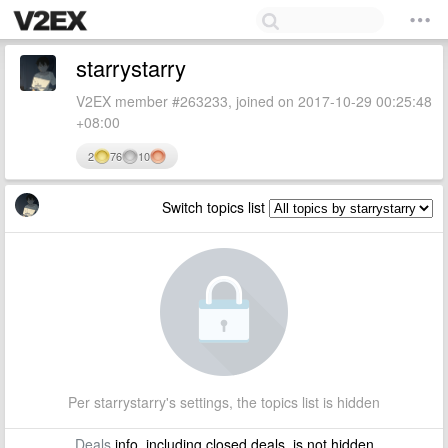
starrystarry
V2EX member #263233, joined on 2017-10-29 00:25:48
+08:00
2
76
10
Switch topics list
Per starrystarry's settings, the topics list is hidden
Deals
info, including closed deals, is not hidden