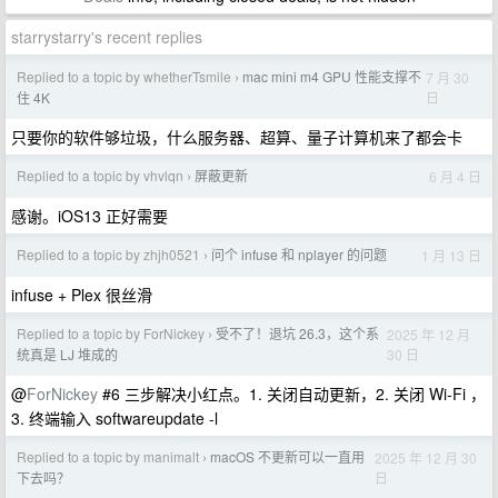
starrystarry's recent replies
Replied to a topic by whetherTsmile
mac mini m4 GPU 性能支撑不
7 月 30
›
日
住 4K
只要你的软件够垃圾，什么服务器、超算、量子计算机来了都会卡
Replied to a topic by vhvlqn
屏蔽更新
6 月 4 日
›
感谢。iOS13 正好需要
Replied to a topic by zhjh0521
问个 infuse 和 nplayer 的问题
1 月 13 日
›
infuse + Plex 很丝滑
Replied to a topic by ForNickey
受不了！退坑 26.3，这个系
2025 年 12 月
›
30 日
统真是 LJ 堆成的
@
ForNickey
#6 三步解决小红点。1. 关闭自动更新，2. 关闭 Wi-Fi ，
3. 终端输入 softwareupdate -l
Replied to a topic by manimalt
macOS 不更新可以一直用
2025 年 12 月 30
›
日
下去吗？