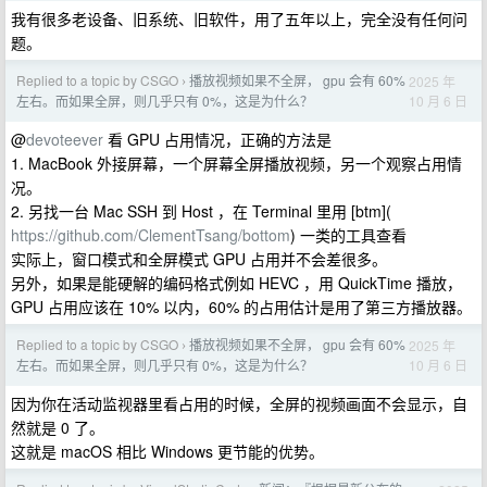
我有很多老设备、旧系统、旧软件，用了五年以上，完全没有任何问
题。
Replied to a topic by CSGO
播放视频如果不全屏， gpu 会有 60%
2025 年
›
10 月 6 日
左右。而如果全屏，则几乎只有 0%，这是为什么？
@
devoteever
看 GPU 占用情况，正确的方法是
1. MacBook 外接屏幕，一个屏幕全屏播放视频，另一个观察占用情
况。
2. 另找一台 Mac SSH 到 Host ，在 Terminal 里用 [btm](
https://github.com/ClementTsang/bottom
) 一类的工具查看
实际上，窗口模式和全屏模式 GPU 占用并不会差很多。
另外，如果是能硬解的编码格式例如 HEVC ，用 QuickTime 播放，
GPU 占用应该在 10% 以内，60% 的占用估计是用了第三方播放器。
Replied to a topic by CSGO
播放视频如果不全屏， gpu 会有 60%
2025 年
›
10 月 6 日
左右。而如果全屏，则几乎只有 0%，这是为什么？
因为你在活动监视器里看占用的时候，全屏的视频画面不会显示，自
然就是 0 了。
这就是 macOS 相比 Windows 更节能的优势。