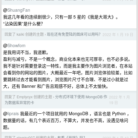
@
ShuangFan
我这几年看的连续剧很少，只有一部 5 星的《我是大哥大》。
“沾染因果”是什么梗？
回复了 kaiki 创建的主题
现在还有免登陆的图床可以用吗？
2022 年 1 月 19 日
›
@
Showfom
是我用词不当，我道歉。
盈利与减亏，不是一个概念，商业化本来也无可厚非，也不必多说。
我不是针对需要登录这一特性，而是我主要作为图片浏览者，在本站
会看到你的网站的图片，大概最近一年吧，图片浏览体验较差，比如
要跳转过去才能看到图片，浏览图片尺寸不合理、不是过小就是过
大，还有 Banner 和广告且观感不好，总体上不太愉快。
回复了 Emptycyx 创建的主题
分布式环境下使用 MongoDB 作
2022 年 1 月
›
19 日
为数据库异常的卡
@
liprais
我最近的一个项目就用的 MongoDB ，语言也是 Python ，
数据量的话，有几个表近百万，不算大，并发也不高，没遇见啥问
题。
回复了 starsky007 创建的主题
有看《开端》吗？
2022 年 1 月 19 日