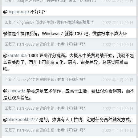
回复了 uudj 创建的主题
有好看的剧，蹲家里刷刷剧了。
2022 年 2 月 20 日
›
@
exploreexe
不好吗？
回复了 xinghen57 创建的主题
微信好像越来越膨胀了
2022 年 1 月 20 日
›
微信是个操作系统，Windows 7 就算 10G 吧，微信根本不算大🐶
回复了 starsky007 创建的主题
有看《开端》吗？
2022 年 1 月 20 日
›
@
karatsuba
1883 豆瓣评分挺高。大概从中美贸易战开始，我就不怎
么看美剧了，再加上可能有文化、语言、审美差异，总感觉隔着点
啥。
回复了 starsky007 创建的主题
有看《开端》吗？
2022 年 1 月 20 日
›
@
xinyewdz
毕竟这是艺术创作，应高于生活，要让观众看得爽，而不
是让观众着急。
回复了 starsky007 创建的主题
有看《开端》吗？
2022 年 1 月 20 日
›
@
blackbookbj277
是的，炸弹有人工拉线、定时任务两种触发方式。
回复了 starsky007 创建的主题
有看《开端》吗？
2022 年 1 月 19 日
›