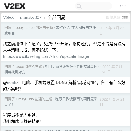
V2EX
starsky007
全部回复
回复总数
388
›
›
回复了 obeyatonce 创建的主题
求推荐 AI 放大图片的软件
2025 年 3 月 22
›
日
或项目
我之前用过下面这个，免费但不开源，感觉还行，但是不清楚有没有
文字清晰加成，您不妨试一下：
https://www.iloveimg.com/zh-cn/upscale-image
回复了 cwcc 创建的主题
如何让两台设备在不同的局域网内互
2022 年 7 月
›
20 日
相寻找到对方
@
noahzh
电脑、手机端设置 DDNS 解析“局域网”IP ，各自有什么好
的方案吗？
回复了 CrazyDudo 创建的主题
程序员做饭指南的项目竟然
2022 年 2 月 21
›
日
火了！
程序员不是人系列。
我们程序员就是特别！