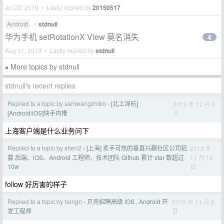
Jul 22, 2019 • Lastly replied by
20150517
Android
•
stdnull
华为手机 setRotationX View 莫名消失
4
Aug 11, 2018 • Lastly replied by
stdnull
More topics by stdnull
»
stdnull's recent replies
Replied to a topic by samwangzhibo
[北上深杭]
2019 年 12 月 5
›
日
[Android/iOS]快手内推
上海客户端是什么业务问下
Replied to a topic by shen2
[上海] 炙手可热的垂直兴趣社区公司招
2019 年
›
11 月 15
募 后端、iOS、Android 工程师，技术团队 Github 累计 star 数超过
日
10w
follow 好厉害的样子
Replied to a topic by hongri
贝壳招聘高级 iOS , Android 开
2019 年 11 月 8
›
日
发工程师