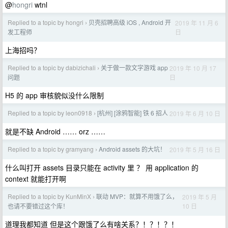
@
hongri
wtnl
Replied to a topic by hongri
贝壳招聘高级 iOS , Android 开
2019 年 11 月 6
›
日
发工程师
上海招吗？
Replied to a topic by dabizichali
关于做一款文字游戏 app
2019 年 10 月 17
›
日
问题
H5 的 app 审核貌似没什么限制
Replied to a topic by leon0918
[杭州] [涂鸦智能] 铁 6 招人
2019 年 6 月 10 日
›
就是不缺 Android …… orz ……
Replied to a topic by gramyang
Android assets 的大坑！
2019 年 5 月 16 日
›
什么叫打开 assets 目录只能在 activity 里 ？ 用 application 的
context 就能打开啊
Replied to a topic by KunMinX
联动 MVP：就算不用饿了么，
2019 年 5 月
›
10 日
也请不要错过这个库！
道理我都知道 但是这个跟饿了么有啥关系？！？！？！