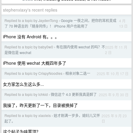
stephenxiaxy's recent replies
Replied to a topic by JaydenTong
Google 一夜之间，把你的耳机变成
4 月
›
13 日
了 70 种语言的「随身同传」！ iPhone 用户也能用了
iPhone 没有 Android 有。。。
Replied to a topic by baby0w0
有在国内使用 wechat 的吗？不
2025 年 11 月
›
2 日
是微信是 wechat
iPhone 使用 wechat 大概四年多了
Replied to a topic by CrispyNoodles
相亲对象二选一
2025 年 10 月 17 日
›
女方家怎么生这么多...
Replied to a topic by lchkid
微信这个 4.0 更新我真是醉了
2025 年 9 月 30 日
›
我操了，昨天更新了一下，目录被换掉了
Replied to a topic by xiaoleis
娃才刚满一岁多，媳妇儿又怀
2025 年 9 月 23
›
日
起了。
这个帖子为啥置顶？