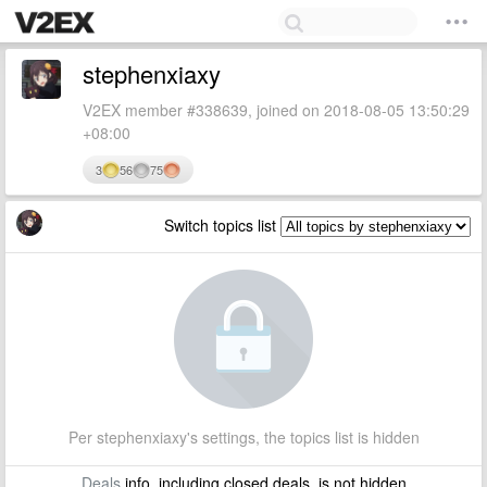
stephenxiaxy
V2EX member #338639, joined on 2018-08-05 13:50:29
+08:00
3
56
75
Switch topics list
Per stephenxiaxy's settings, the topics list is hidden
Deals
info, including closed deals, is not hidden