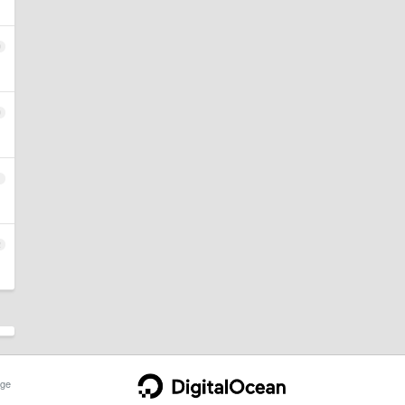
9
0
1
2
ge