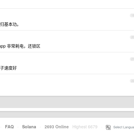
1
归基本功。
2
 app 非常耗电，还锁区
2
子速度好
2
·
FAQ
·
Solana
·
2693 Online
Highest 6679
·
Select Langua