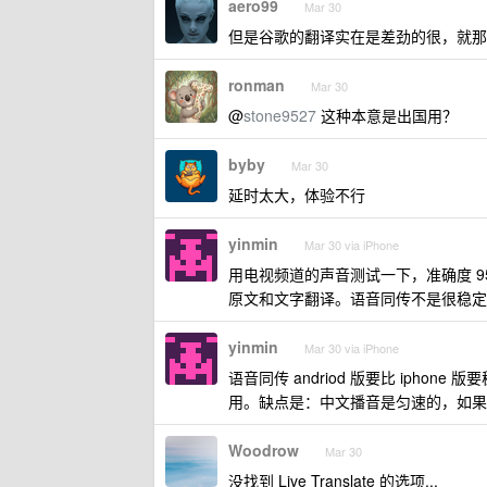
aero99
Mar 30
但是谷歌的翻译实在是差劲的很，就那个
ronman
Mar 30
@
stone9527
这种本意是出国用？
byby
Mar 30
延时太大，体验不行
yinmin
Mar 30 via iPhone
用电视频道的声音测试一下，准确度 
原文和文字翻译。语音同传不是很稳定
yinmin
Mar 30 via iPhone
语音同传 andriod 版要比 ipho
用。缺点是：中文播音是匀速的，如果
Woodrow
Mar 30
没找到 Live Translate 的选项...