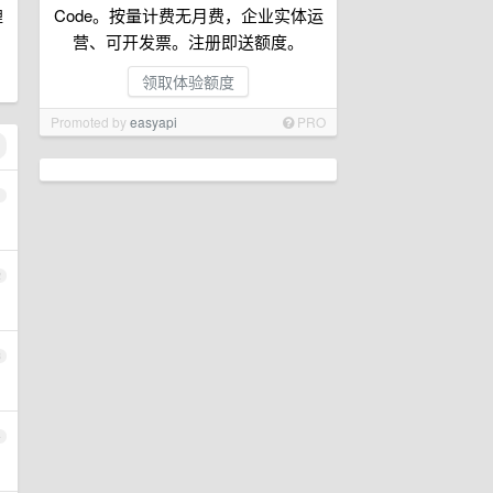
Code。按量计费无月费，企业实体运
俚
营、可开发票。注册即送额度。
领取体验额度
Promoted by
easyapi
PRO
1
2
3
4