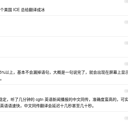
1
美国 ICE 总给翻译成冰
1
1
1
95%以上，基本不会漏掉语句，大概是一句说完了，就会出现在屏幕上显
。
1
ne 版要稳定，听了几分钟的 cgtn 英语新闻播报的中文同传，准确度蛮高的，可
英语语速快，中文同传翻译会延迟十几秒甚至几十秒。
1