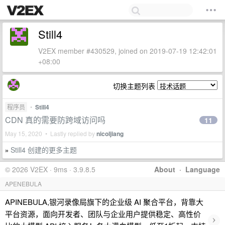
Still4
V2EX member #430529, joined on 2019-07-19 12:42:01
+08:00
切换主题列表
程序员
•
Still4
CDN 真的需要防跨域访问吗
11
May 15, 2020 • Lastly replied by
nicoljiang
Still4 创建的更多主题
»
© 2026 V2EX · 9ms · 3.9.8.5
About
·
Language
APENEBULA
APINEBULA,银河录像局旗下的企业级 AI 聚合平台，背靠大
平台资源，面向开发者、团队与企业用户提供稳定、高性价
›