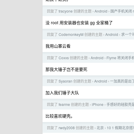
回复了
tracyone
创建的主题
Android
国产手机关闭 r
›
›
没 root 用安装器也安装 gg 全家桶了
回复了
CodemonkeyM
创建的主题
Android
求一个可
›
›
我用山寨云看
回复了
Coxxs
创建的主题
Android
Flyme 将关闭手
›
›
那我大锤子岂不是要死
回复了
Syaoran
创建的主题
Android
一加真的是出
›
›
加入我们锤子大队
回复了
fearme
创建的主题
iPhone
手感好的硅胶壳
›
›
比较喜欢硬壳。
回复了
rwdy2008
创建的主题
北京
10 1 假期北京
›
›