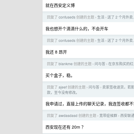
就在西安定义博
回复了
confuseds
创建的主题
生活
送了 2 个月外卖.
›
›
我也想开个滴滴什么的，不会开车
回复了
confuseds
创建的主题
生活
送了 2 个月外卖.
›
›
我还 8 昂开
回复了
blankme
创建的主题
问与答
在京东购买的红米
›
›
买个盒子，稳。
回复了
ajeef
创建的主题
问与答
卖家签收退货，若
›
›
款，至今没有修改。
我申请过，直接上传的聊天记录，我连签收都不
回复了
awdasdasd
创建的主题
宽带症候群
西安联通
›
›
西安现在还有 20m ？