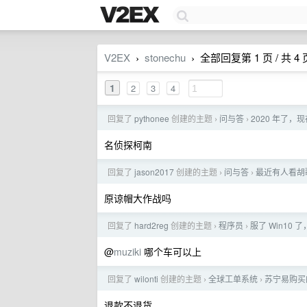
V2EX
stonechu
全部回复第 1 页 / 共 4 
›
›
1
2
3
4
回复了
pythonee
创建的主题
问与答
2020 年了
›
›
名侦探柯南
回复了
jason2017
创建的主题
问与答
最近有人看胡
›
›
原谅帽大作战吗
回复了
hard2reg
创建的主题
程序员
服了 Win10
›
›
@
muziki
哪个车可以上
回复了
wilonti
创建的主题
全球工单系统
苏宁易购买
›
›
退款不退货。