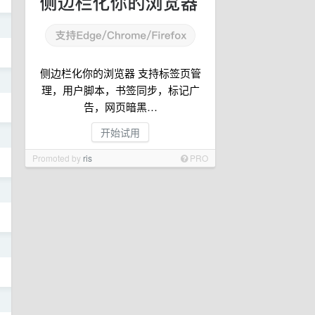
日
侧边栏化你的浏览器 支持标签页管
日
理，用户脚本，书签同步，标记广
告，网页暗黑…
开始试用
日
Promoted by
ris
PRO
日
日
日