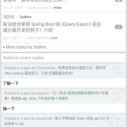
Jan 27, 2018 • Lastly replied by
miao
程序员
•
Subfire
有没结合使用 Spring Boot 和 jQuery EasyUI 前后
1
端分离开发的例子？介绍
Apr 7, 2017 • Lastly replied by
cvv
More topics by Subfire
»
Subfire's recent replies
Replied to a topic by CherryGods
免费送奖品价值超万元：程序员
5 月
›
11 日
VIbe Coding 最佳搭子，行走式编程最佳形态！
了解一下
Replied to a topic by laojuelv
“万一免五”低佣低两融老倔驴开户巨靠
5 月
›
11 日
谱！继续抽 JBL GO4..户外徒步做个显眼包
抽一下
Replied to a topic by qiudemad
新上中转站送 Token 纯血 gpt-5.5 分
4 月 29
›
日
组倍率 0.15x