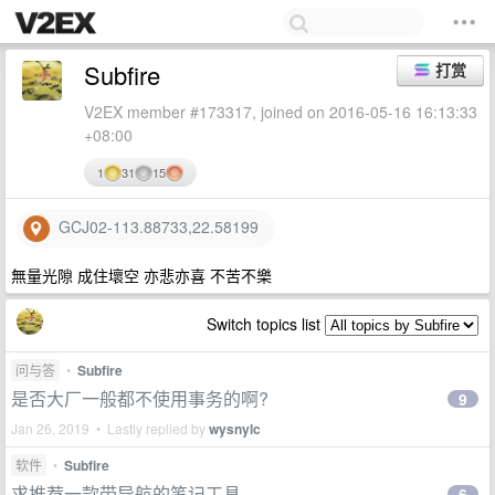
Subfire
打赏
V2EX member #173317, joined on 2016-05-16 16:13:33
+08:00
1
31
15
GCJ02-113.88733,22.58199
無量光隙 成住壞空 亦悲亦喜 不苦不樂
Switch topics list
问与答
•
Subfire
是否大厂一般都不使用事务的啊?
9
Jan 26, 2019 • Lastly replied by
wysnylc
软件
•
Subfire
求推荐一款带导航的笔记工具...
6