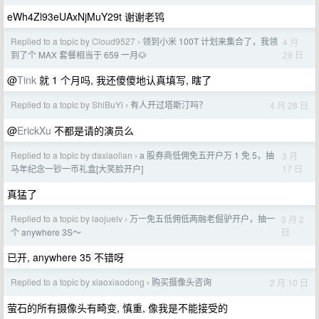
eWh4Zl93eUAxNjMuY29t 谢谢老鸨
Replied to a topic by Cloud9527
领到小米 100T 计划来集合了，我领
4 月
›
29 日
到了个 MAX 套餐相当于 659 一月🐶
@
Tink
就 1 个月吗, 我还傻傻地认真填写, 瞎了
Replied to a topic by ShiBuYi
有人开过塔斯汀吗？
4 月 28 日
›
@
ErickXu
不都是请的演员么
Replied to a topic by daxiaolian
a 股券商低佣免五开户万 1 免 5，抽
3 月
›
17 日
马年纪念一钞一币礼盒[大笑脸开户]
真猛了‍
Replied to a topic by laojuelv
万一免五低佣低两融老倔驴开户，抽一
3 月 2
›
日
个 anywhere 3S～
已开, anywhere 35 不错呀
Replied to a topic by xiaoxiaodong
购买摄像头咨询
2 月 10 日
›
萤石的所有摄像头有畸变, 慎重, 像我是不能接受的