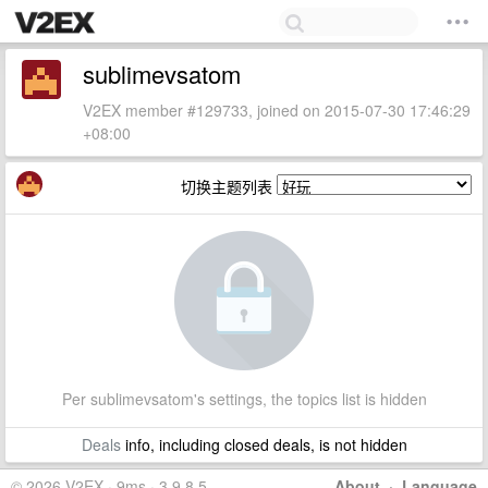
sublimevsatom
V2EX member #129733, joined on 2015-07-30 17:46:29
+08:00
切换主题列表
Per sublimevsatom's settings, the topics list is hidden
Deals
info, including closed deals, is not hidden
© 2026 V2EX · 9ms · 3.9.8.5
About
·
Language