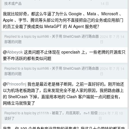
14 日
技术或产品
我就比较好奇，都这么牛逼了为什么 Google 、Mata 、Microsoft 、
Apple 、字节、腾讯等头部公司为何不直接把自己的业务或应用部门
的员工全裁了换成类似 MetaGPT 的 AI Agent 服务呢？
Replied to a topic by suirh96
关于用 ShellCrash 进行路由器
2024 年 7 月 14
›
日
部署的问题
@
Abbeyok
这类问题不止体现在 openclash 上，一些老牌的开源库只
要不咋活跃的都有类似问题
Replied to a topic by suirh96
关于用 ShellCrash 进行路由器
2024 年 7 月 14
›
日
部署的问题
@
PrinceofInj
我也是最近老是梯子断网，之前一直好好的。刚开始还
以为机场老板跑路了，后来发现完全不是人家的原因，我把路由器上
的 ShellCrash 下掉，直接用本地的 Clash 客户端就一点问题没有，
网络立马就恢复了
Replied to a topic by z1111h
被裁了，月底离职， n+1 赔偿
2024 年 7 月 10
›
日
谈好了
我靠，你 100 个单身有房没贷款的还焦虑？我这几十个带娃的都不咋