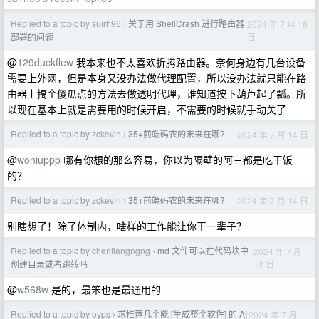
Replied to a topic by suirh96
关于用 ShellCrash 进行路由器
2024 年 7 月 16
›
日
部署的问题
@
129duckflew
我本来也不太喜欢折腾路由器。奈何身边有几台设备
需要上外网，但是本身又没办法做代理配置，所以没办法就只能在路
由器上搞个傻瓜点的方法去做透明代理，谁知道按下葫芦起了瓢。所
以现在基本上就是需要用的时候开启，不需要的时候就手动关了
Replied to a topic by zckevin
35+前端码农的未来在哪?
2024 年 7 月 14 日
›
@
woniuppp
哪有你想的那么容易，你以为隔壁的阿三都是吃干饭
的？
Replied to a topic by zckevin
35+前端码农的未来在哪?
2024 年 7 月 14 日
›
别瞎想了！除了体制内，啥样的工作能让你干一辈子？
Replied to a topic by chenliangngng
md 文件可以在代码块中
2024 年 7 月
›
14 日
创建目录或者跳转吗
@
w568w
是的，最笨也是最通用的
Replied to a topic by oyps
求推荐几个能 [生成整个软件] 的 AI
2024 年 7 月
›