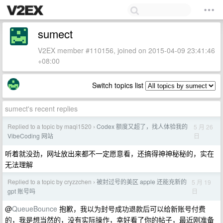
sumect
V2EX member #110156, joined on 2015-04-09 23:41:46
+08:00
Switch topics list
sumect's recent replies
Replied to a topic by maqi1520
Codex 额度又超了，找人体验我的
5 月 26
›
日
VibeCoding 网站
听着就没劲，网址放出来都不一定愿意看，还搞得神神秘秘的，实在
无法理解
Replied to a topic by cryzzchen
被封过号的美区 apple 还能充新的
5 月 19
›
日
gpt 账号吗
@
QueueBounce
抱歉，我以为封号成功退款后可以给新账号付费
的，我是想当然的，没有实际操作，幸好看了你的帖子，最近刚准备