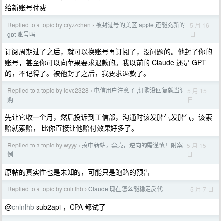
给新账号付费
Replied to a topic by cryzzchen
被封过号的美区 apple 还能充新的
5 月 16
›
日
gpt 账号吗
订阅周期过了之后，就可以换账号再订阅了，没问题的。他封了你的
账号，甚至你可以向苹果要求退款的。我以前的 Claude 还是 GPT
的，不记得了。被他封了之后，我要求退款了。
Replied to a topic by love2328
电信用户注意了 ,订购没回复就当订
5 月 15
›
日
购
先让它收一个月，然后投诉到工信部，沟通时该发脾气发脾气，该索
赔就索赔， 比你直接让他赔付效果好多了。
Replied to a topic by wyyy
搞中转站，套壳，逆向的需谨慎！附案
5 月 15
›
日
例
原帖的真实性也是未知的，可能只是跑路的预告
Replied to a topic by cnlnlhb
Claude 现在怎么能稳定反代
5 月 7 日
›
@
cnlnlhb
sub2api ，CPA 都试了