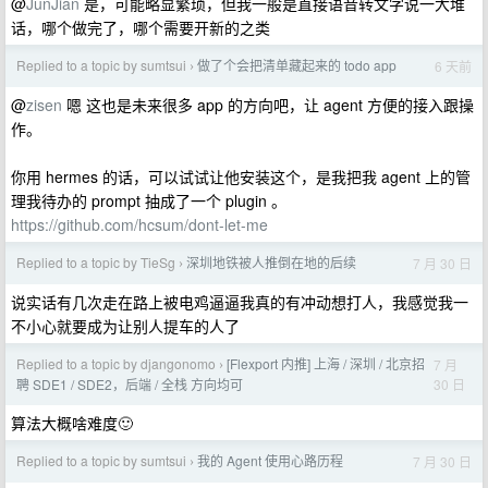
@
JunJian
是，可能略显繁琐，但我一般是直接语音转文字说一大堆
话，哪个做完了，哪个需要开新的之类
Replied to a topic by sumtsui
做了个会把清单藏起来的 todo app
6 天前
›
@
zisen
嗯 这也是未来很多 app 的方向吧，让 agent 方便的接入跟操
作。
你用 hermes 的话，可以试试让他安装这个，是我把我 agent 上的管
理我待办的 prompt 抽成了一个 plugin 。
https://github.com/hcsum/dont-let-me
Replied to a topic by TieSg
深圳地铁被人推倒在地的后续
7 月 30 日
›
说实话有几次走在路上被电鸡逼逼我真的有冲动想打人，我感觉我一
不小心就要成为让别人提车的人了
Replied to a topic by djangonomo
[Flexport 内推] 上海 / 深圳 / 北京招
7 月
›
30 日
聘 SDE1 / SDE2，后端 / 全栈 方向均可
算法大概啥难度🙂
Replied to a topic by sumtsui
我的 Agent 使用心路历程
7 月 30 日
›