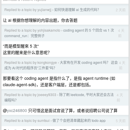
Replied to a topic by yujianwjj
如何快速理解 ai 生成的代码？
2 天前
›
让 ai 根据你想理解的内容出题，你去答题
Replied to a topic by yohjisakamoto
coding agent 的 5 个回合 vs 1 次
4 天
›
前
command_run：完整例子
“而是模型醒來 5 次“
这里的醒来是什么意思呢？
Replied to a topic by kongkongye
大家有在开发 coding agent 吗？ 这会
4 天
›
前
成为 AI 时代的程序员"三件套"吗？
那要看这个 coding agent 是指什么了，是指 agent runtime (如
claude-agent-sdk)，还是客户端层，还是都包括。
Replied to a topic by joeeey9303
除了刷 leetcode, 平时大家还会古法
4 天
›
前
编程吗？
@
yxc246800
只可惜这是面试官说了算，或者说招聘公司说了算
Replied to a topic by sumtsui
做了个会把清单藏起来的 todo app
5 天前
›