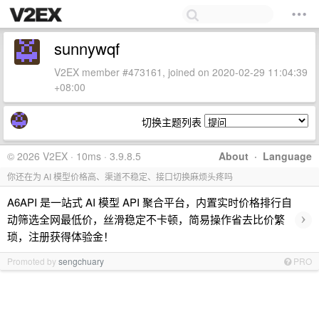
sunnywqf
V2EX member #473161, joined on 2020-02-29 11:04:39
+08:00
切换主题列表
© 2026 V2EX · 10ms · 3.9.8.5
About
·
Language
你还在为 AI 模型价格高、渠道不稳定、接口切换麻烦头疼吗
A6API 是一站式 AI 模型 API 聚合平台，内置实时价格排行自
›
动筛选全网最低价，丝滑稳定不卡顿，简易操作省去比价繁
琐，注册获得体验金！
Promoted by
sengchuary
PRO