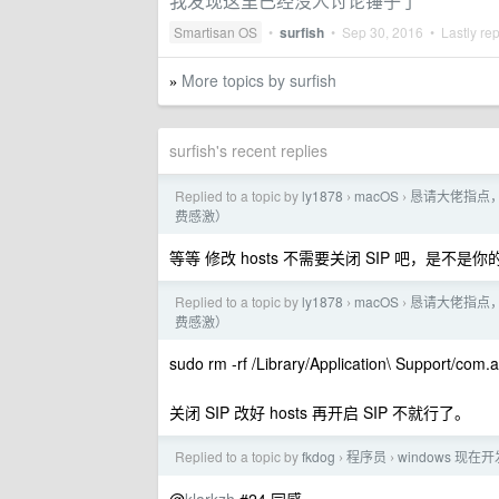
我发现这里已经没人讨论锤子了
Smartisan OS
•
surfish
•
Sep 30, 2016
• Lastly re
More topics by surfish
»
surfish's recent replies
Replied to a topic by
ly1878
macOS
恳请大佬指点， M
›
›
费感激）
等等 修改 hosts 不需要关闭 SIP 吧，是不
Replied to a topic by
ly1878
macOS
恳请大佬指点， M
›
›
费感激）
sudo rm -rf /Library/Application\ Support/com.
关闭 SIP 改好 hosts 再开启 SIP 不就行了。
Replied to a topic by
fkdog
程序员
windows 现
›
›