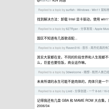
@
klarkzh
#24 同感
Replied to a topic by
surfish
Windows
Win11 鼠
›
›
找到解决方法：卸载 Intel 显卡驱动，使用 wi
Replied to a topic by
627Ryan
分享发现
Apple 
›
›
国区不知道有几首歌适配...
Replied to a topic by
Raven316
音乐
周杰伦真的有
›
›
其实大家都在变，不同的阶段世界和人生观都不
么，巨星也要恰饭，商业运作嘛。
Replied to a topic by
3dwelcome
随想
既然人类已
›
›
未来所谓的永生可能不是肉体的，肉体只是一个
Replied to a topic by
Livid
分享创造
一个 8-bit /
›
›
记得我还有几盘 GBA 和 MAME ROM 大合集
2006/04