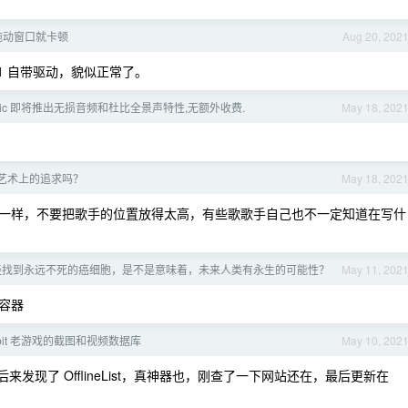
标拖动窗口就卡顿
Aug 20, 202
n11 自带驱动，貌似正常了。
Music 即将推出无损音频和杜比全景声特性,无额外收费.
May 18, 202
艺术上的追求吗？
May 18, 202
一样，不要把歌手的位置放得太高，有些歌歌手自己也不一定知道在写什
经找到永远不死的癌细胞，是不是意味着，未来人类有永生的可能性？
May 11, 202
容器
 16-bit 老游戏的截图和视频数据库
May 10, 202
，后来发现了 OfflineList，真神器也，刚查了一下网站还在，最后更新在