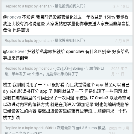
Replied to a topic by jenshan
量化投资如何入门？
3 月 10 日
›
@
nonevs
不知道 我目前还没部署量化过去一年收益是 150% 我觉得
我还比较有资格说这些 人家发帖想学量化你非要送人家去当韭菜当接
盘侠 也是离谱
Replied to a topic by jenshan
量化投资如何入门？
3 月 8 日
›
@
ZedRover
把钱给私募跟把钱给 openclaw 有什么区别😂 好多给私
募出来还倒亏
Replied to a topic by moshou
[iOS][送码] Boring - 记录你的日
2023 年 7
›
月 11 日
常，半年发了 42 个版本，是能拿出手的样子了
楼主 我刚刚试用了一下 ui 很好看 而且我觉得这个 app 甚至可以自己
diy 成电影读书打分 app 了 刚刚就试了一下 但是出现了一些问题 就
是我在编辑类型的时候出现了一次闪退 系统是 17.0beta3 以及希望可
以改进对内容的编辑方式 就是在我进入“添加记录”时也能编辑或删除
已经设置过的内容 要退出进设置里编辑有些麻烦….顺便再求一个码
楼主加油
Replied to a topic by ddiu8081
跟进最新的 gpt-3.5-turbo 模型，
2023 年 3 月
›
2 日
写了一个套壳 ChatGPT