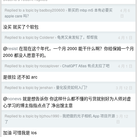
Replied to a topic by badboy200600
新买的 mbp m5 本有必要买
4 月 6
›
日
apple care 吗？
没买 就买了个软包
Replied to a topic by Colderer
龟男又来发帖了，帮帮我
4 月 1 日
›
@
resist
在现在这个年代，一个月 2000 能干什么啊？你给保姆一个月
2000 都没人愿意干的。
Replied to a topic by roccaplover
ChatGPT Atlas 有点太拉了吧
4 月 1 日
›
是很拉 还不如 arc
Replied to a topic by jenshan
量化投资如何入门？
3 月 12 日
›
@
nonevs
就是想告诉你 你这样什么都不懂的亏货就别好为人师对虚
心学习的博主指指点点了 净出馊主意
Replied to a topic by bjzhou1990
我把做的光子相机 App 项目开源
3 月 12
›
日
了
加油 可惜我是 ios