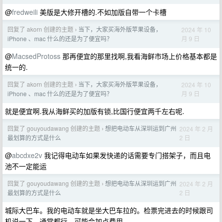
@
fredweili
美版是大修开槽的.不如加版自带一个卡槽
回复了 akorn 创建的主题
当下，大家买海外版苹果设备，
2024 年 10
›
月 9 日
iPhone 、mac 什么的还是为了便宜吗？
@
MacsedProtoss
那再便宜的那里找啊,我看海鲜市场上价格基本都是
统一的.
回复了 akorn 创建的主题
当下，大家买海外版苹果设备，
2024 年 10
›
月 9 日
iPhone 、mac 什么的还是为了便宜吗？
就是便宜啊.我从海鲜买的加版有锁,比国行便宜两千左右呢.
回复了 gouyoudawang 创建的主题
想把电动车从深圳运到广州
2024 年 2 月
›
2 日
最划算的方式是什么
@
abcdxe2v
我记得电动车如果发快递的话需要专门搭架子，而且电
池不一定能运
回复了 gouyoudawang 创建的主题
想把电动车从深圳运到广州
2024 年 2 月
›
2 日
最划算的方式是什么
城际大巴车。我的电动车就是坐大巴车拉的。检票完进去的时候跟司
机说一下，通常都行。可能会加点费用