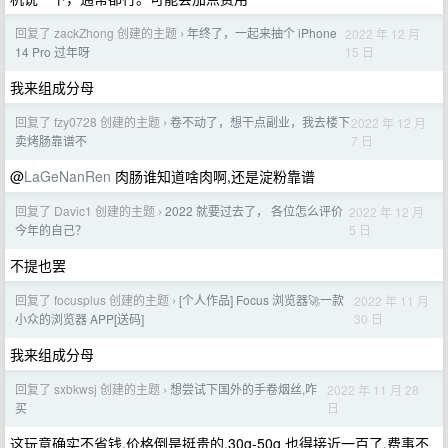
回复了 zackZhong 创建的主题
年终了，一起来抽个 iPhone
2022 年 12 月
›
15 日
14 Pro 过年呀
我来组成分母
回复了 fzy0728 创建的主题
卷不动了，想干点副业，我去楼下
2022 年 12 月
›
7 日
卖烤肠靠谱不
@
LaGeNanRen
肉肠谁知道啥肉啊,还是淀粉靠谱
回复了 Davic1 创建的主题
2022 就要过去了， 各位怎么评价
2022 年 12 月
›
5 日
今年的自己？
不提也罢
回复了 focusplus 创建的主题
[个人作品] Focus 浏览器🚀一款
2022 年 11 月
›
30 日
小众的浏览器 APP[送码]
我来组成分母
回复了 sxbkwsj 创建的主题
想尝试下国外的手卷烟丝,咋
2022 年 11 月 28
›
日
买
这玩意确实不省钱,价格倒是挺贵的,30g-50g 也得接近一百了,费事不