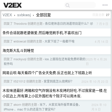
V2EX
sxbkwsj
全部回复
回复总数
27
›
›
回复了 Theodora 创建的主题
各位佬休息日的消遣项目是什么？🤣
7 月 9 日
›
条件合适就跟老婆做爱,然后睡觉刷手机,不喜欢出门
回复了 widowcat 创建的主题
大家下班了一般都干啥
4 月 14 日
›
海克斯大乱斗到睡觉
回复了 mackyuqi 创建的主题
ios 上面现在还有能免费听歌的
2025 年 4 月 26
›
日
软件吗
网易云呗.每天看四个广告全天免费.反正也就上下班路上听
回复了 ll521012 创建的主题
家里到底怎么烧烤好？
2024 年 10 月 23 日
›
木炭味道最好.烤箱和空气炸锅没有木炭烤的好吃.不过我家是一楼,在
小区边上,所有算上小区外围栏有个院子可以用木炭.
回复了 akorn 创建的主题
当下，大家买海外版苹果设备，
2024 年 10
›
月 9 日
iPhone 、mac 什么的还是为了便宜吗？