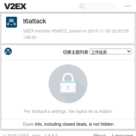
t6attack
V2EX member #50872, joined on 2013-11-29 22:03:55
+08:00
切换主题列表
Per t6attack's settings, the topics list is hidden
Deals
info, including closed deals, is not hidden
© 2026 V2EX · 6ms · 3.9.8.5
About
·
Language