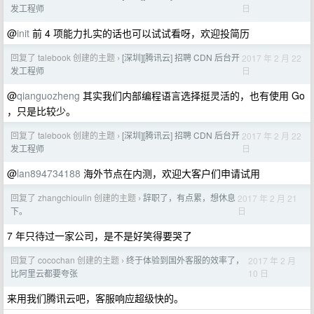
日
发工程师
@
init
前 4 项能力扎实的话也可以试试看呀，欢迎投简历
回复了 talebook 创建的主题
[深圳][腾讯云] 招聘 CDN 后台开
2017 年 2 月 22
›
日
发工程师
@
qianguozheng
其实我们内部编程语言选择挺灵活的，也有使用 Go
，只是比较少。
回复了 talebook 创建的主题
[深圳][腾讯云] 招聘 CDN 后台开
2017 年 2 月 22
›
日
发工程师
@
lan894734188
海外节点在内测，欢迎大客户们申请试用
回复了 zhangchioulin 创建的主题
辞职了，有点累，想休息
2017 年 2 月 21
›
日
下。
7 年只待过一家公司，是不是好笑得要哭了
回复了 cocochan 创建的主题
终于体验到国外客服的效率了，
2017 年 2 月
›
10 日
比阿里云都要夸张
来用我们腾讯云吧，客服响应超级快的。