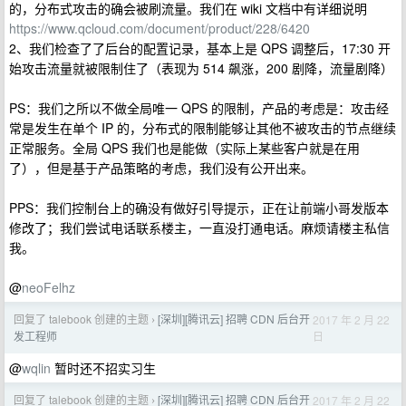
的，分布式攻击的确会被刷流量。我们在 wiki 文档中有详细说明
https://www.qcloud.com/document/product/228/6420
2、我们检查了了后台的配置记录，基本上是 QPS 调整后，17:30 开
始攻击流量就被限制住了（表现为 514 飙涨，200 剧降，流量剧降）
PS：我们之所以不做全局唯一 QPS 的限制，产品的考虑是：攻击经
常是发生在单个 IP 的，分布式的限制能够让其他不被攻击的节点继续
正常服务。全局 QPS 我们也是能做（实际上某些客户就是在用
了），但是基于产品策略的考虑，我们没有公开出来。
PPS：我们控制台上的确没有做好引导提示，正在让前端小哥发版本
修改了；我们尝试电话联系楼主，一直没打通电话。麻烦请楼主私信
我。
@
neoFelhz
回复了 talebook 创建的主题
[深圳][腾讯云] 招聘 CDN 后台开
2017 年 2 月 22
›
日
发工程师
@
wqlin
暂时还不招实习生
回复了 talebook 创建的主题
[深圳][腾讯云] 招聘 CDN 后台开
2017 年 2 月 22
›