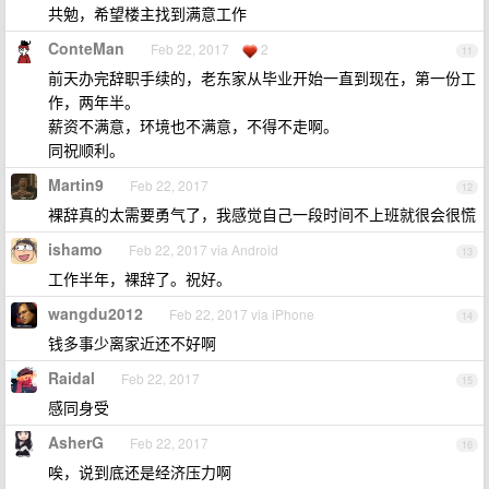
共勉，希望楼主找到满意工作
ConteMan
Feb 22, 2017
2
11
前天办完辞职手续的，老东家从毕业开始一直到现在，第一份工
作，两年半。
薪资不满意，环境也不满意，不得不走啊。
同祝顺利。
Martin9
Feb 22, 2017
12
裸辞真的太需要勇气了，我感觉自己一段时间不上班就很会很慌
ishamo
Feb 22, 2017 via Android
13
工作半年，裸辞了。祝好。
wangdu2012
Feb 22, 2017 via iPhone
14
钱多事少离家近还不好啊
Raidal
Feb 22, 2017
15
感同身受
AsherG
Feb 22, 2017
16
唉，说到底还是经济压力啊