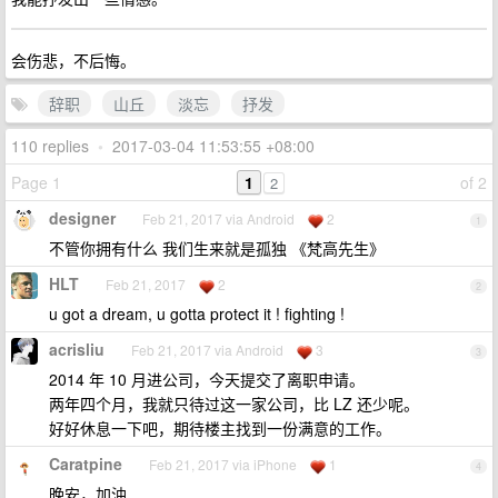
会伤悲，不后悔。
辞职
山丘
淡忘
抒发
110 replies
•
2017-03-04 11:53:55 +08:00
Page 1
1
of 2
2
designer
Feb 21, 2017 via Android
2
1
不管你拥有什么 我们生来就是孤独 《梵高先生》
HLT
Feb 21, 2017
2
2
u got a dream, u gotta protect it ! fighting !
acrisliu
Feb 21, 2017 via Android
3
3
2014 年 10 月进公司，今天提交了离职申请。
两年四个月，我就只待过这一家公司，比 LZ 还少呢。
好好休息一下吧，期待楼主找到一份满意的工作。
Caratpine
Feb 21, 2017 via iPhone
1
4
晚安，加油