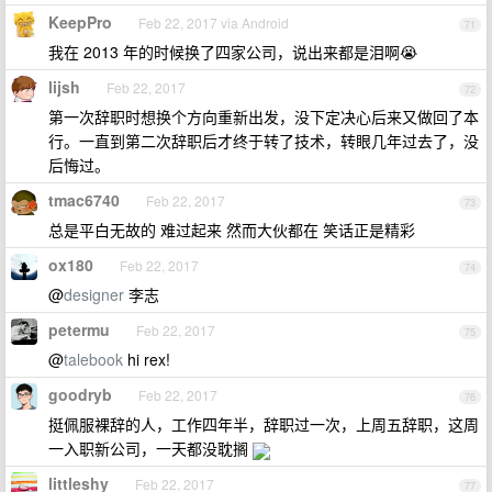
KeepPro
Feb 22, 2017 via Android
71
我在 2013 年的时候换了四家公司，说出来都是泪啊😭
lijsh
Feb 22, 2017
72
第一次辞职时想换个方向重新出发，没下定决心后来又做回了本
行。一直到第二次辞职后才终于转了技术，转眼几年过去了，没
后悔过。
tmac6740
Feb 22, 2017
73
总是平白无故的 难过起来 然而大伙都在 笑话正是精彩
ox180
Feb 22, 2017
74
@
designer
李志
petermu
Feb 22, 2017
75
@
talebook
hi rex!
goodryb
Feb 22, 2017
76
挺佩服裸辞的人，工作四年半，辞职过一次，上周五辞职，这周
一入职新公司，一天都没耽搁
littleshy
Feb 22, 2017
77