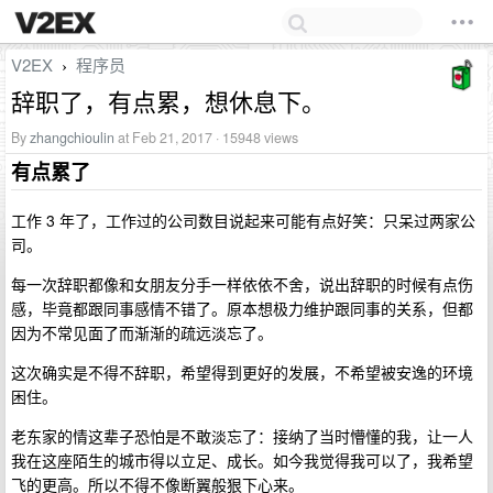
V2EX
程序员
›
辞职了，有点累，想休息下。
By
zhangchioulin
at Feb 21, 2017 · 15948 views
有点累了
工作 3 年了，工作过的公司数目说起来可能有点好笑：只呆过两家公
司。
每一次辞职都像和女朋友分手一样依依不舍，说出辞职的时候有点伤
感，毕竟都跟同事感情不错了。原本想极力维护跟同事的关系，但都
因为不常见面了而渐渐的疏远淡忘了。
这次确实是不得不辞职，希望得到更好的发展，不希望被安逸的环境
困住。
老东家的情这辈子恐怕是不敢淡忘了：接纳了当时懵懂的我，让一人
我在这座陌生的城市得以立足、成长。如今我觉得我可以了，我希望
飞的更高。所以不得不像断翼般狠下心来。