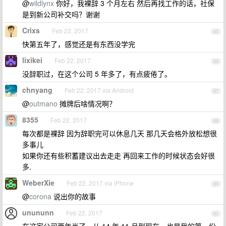
@
wildlynx
你好，我裸辞 3 个月左右 然后再找工作的话，社保
是到新公司补交吗？谢谢
Crixs
Feb 22, 2017
85
快第五年了，感觉还是有东西没学完
lixikei
Feb 22, 2017
86
没辞职过，在这个公司 5 年多了，有点疲倦了。
chnyang
Feb 22, 2017 via Android
87
@
outmano
摊牌后啥情况啊？
8355
Feb 22, 2017
88
每次都是裸辞 因为辞职完可以休息几天 那几天会格外放松想很
多事儿
如果你还有些积蓄建议出去走走 再回来工作的时候状态会好很
多.
WeberXie
Feb 22, 2017 via iPhone
89
@
corona
说出你的故事
unununn
Feb 22, 2017
90