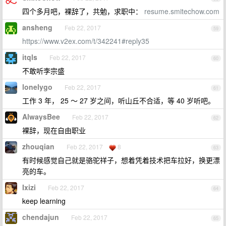
四个多月吧，裸辞了，共勉，求职中：
resume.smitechow.com
ansheng
Feb 22, 2017
59
https://www.v2ex.com/t/342241#reply35
itqls
Feb 22, 2017
60
不敢听李宗盛
lonelygo
Feb 22, 2017
61
工作 3 年， 25 ～ 27 岁之间，听山丘不合适，等 40 岁听吧。
AlwaysBee
Feb 22, 2017
62
裸辞，现在自由职业
zhouqian
Feb 22, 2017
8
63
有时候感觉自己就是骆驼祥子，想着凭着技术把车拉好，换更漂
亮的车。
Ixizi
Feb 22, 2017
64
keep learning
chendajun
Feb 22, 2017
65