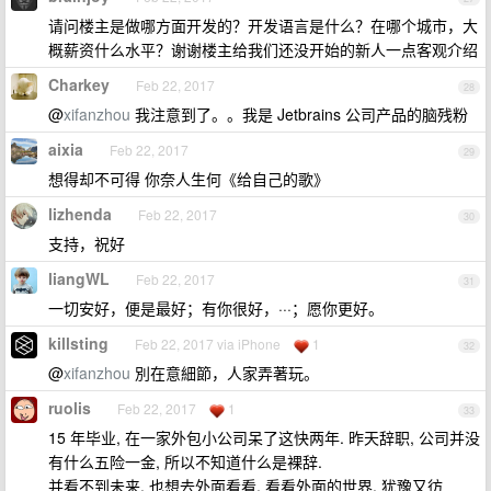
请问楼主是做哪方面开发的？开发语言是什么？在哪个城市，大
概薪资什么水平？谢谢楼主给我们还没开始的新人一点客观介绍
Charkey
Feb 22, 2017
28
@
xifanzhou
我注意到了。。我是 Jetbrains 公司产品的脑残粉
aixia
Feb 22, 2017
29
想得却不可得 你奈人生何《给自己的歌》
lizhenda
Feb 22, 2017
30
支持，祝好
liangWL
Feb 22, 2017
31
一切安好，便是最好；有你很好，···；愿你更好。
killsting
Feb 22, 2017 via iPhone
1
32
@
xifanzhou
別在意細節，人家弄著玩。
ruolis
Feb 22, 2017
1
33
15 年毕业, 在一家外包小公司呆了这快两年. 昨天辞职, 公司并没
有什么五险一金, 所以不知道什么是裸辞.
并看不到未来, 也想去外面看看, 看看外面的世界. 犹豫又彷