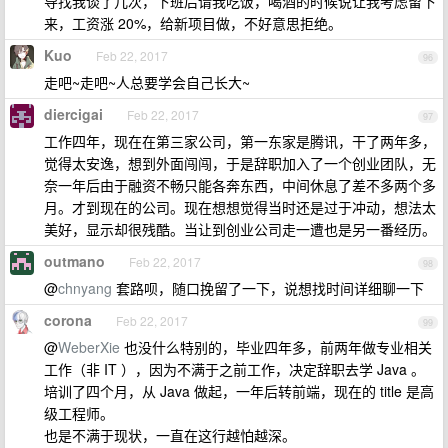
导找我谈了几次，下班后请我吃饭，喝酒的时候说让我考虑留下
来，工资涨 20%，给新项目做，不好意思拒绝。
Kuo
Feb 22, 2017
96
走吧~走吧~人总要学会自己长大~
diercigai
Feb 22, 2017
97
工作四年，现在在第三家公司，第一东家是腾讯，干了两年多，
觉得太安逸，想到外面闯闯，于是辞职加入了一个创业团队，无
奈一年后由于融资不畅只能各奔东西，中间休息了差不多两个多
月。才到现在的公司。现在想想觉得当时还是过于冲动，想法太
美好，显示却很残酷。当让到创业公司走一遭也是另一番经历。
outmano
Feb 22, 2017
98
@
chnyang
套路呗，随口挽留了一下，说想找时间详细聊一下
corona
Feb 22, 2017
99
@
WeberXie
也没什么特别的，毕业四年多，前两年做专业相关
工作（非 IT ），因为不满于之前工作，决定辞职去学 Java 。
培训了四个月，从 Java 做起，一年后转前端，现在的 title 是高
级工程师。
也是不满于现状，一直在这行越怕越深。