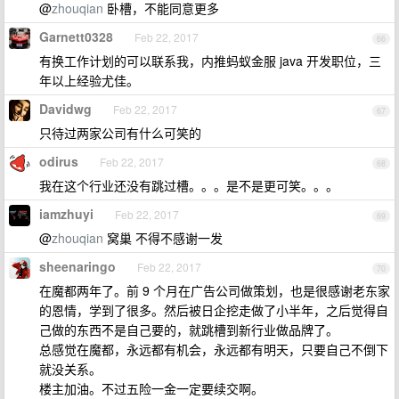
@
zhouqian
卧槽，不能同意更多
Garnett0328
Feb 22, 2017
66
有换工作计划的可以联系我，内推蚂蚁金服 java 开发职位，三
年以上经验尤佳。
Davidwg
Feb 22, 2017
67
只待过两家公司有什么可笑的
odirus
Feb 22, 2017
68
我在这个行业还没有跳过槽。。。是不是更可笑。。。
iamzhuyi
Feb 22, 2017
69
@
zhouqian
窝巢 不得不感谢一发
sheenaringo
Feb 22, 2017
70
在魔都两年了。前 9 个月在广告公司做策划，也是很感谢老东家
的恩情，学到了很多。然后被日企挖走做了小半年，之后觉得自
己做的东西不是自己要的，就跳槽到新行业做品牌了。
总感觉在魔都，永远都有机会，永远都有明天，只要自己不倒下
就没关系。
楼主加油。不过五险一金一定要续交啊。