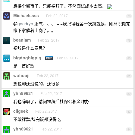
想换个城市了，只能裸辞了。不然面试成本太高。
Michaelssss
Feb 22, 2017
78
@
goodryb
服气、、、 = =我记得我第一次跳就是，刚离职搬完
家下家催着上岗了。。
beanlam
Feb 22, 2017
79
裸辞是什么意思？
bigdogbigpig
Feb 22, 2017
PRO
80
是一首好歌
wuhuaji
Feb 22, 2017
81
想说却还没说的，还很多
yhh89621
Feb 22, 2017
82
我也辞职了，请问裸辞后社保公积金咋办
cllgeek
Feb 22, 2017
83
不敢裸辞,辞完饭都没得吃
yhh89621
Feb 22, 2017
84