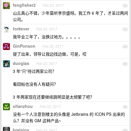
fengfisher2
Feb 22, 2017
22
山丘真心不错，少年莫听李宗盛呀。我工作 6 年了，才呆过两间
公司。
for8ever
Feb 22, 2017
23
我毕业三年了，没换过地方。。。。。
GinPonson
Feb 22, 2017
24
提了出来，领导让我边找边做，可是，哎
duoglas
Feb 22, 2017
25
3 年“只”待过两家公司？
看回帖也没有人有疑问？
3 年两家现在还要继续跳明显是太频繁了吧？
xifanzhou
Feb 22, 2017
26
没有一个人注意到楼主的头像是 Jetbrains 的 ICON PS 出来的
么？并没有 GM 这种产品~
brainjoy
Feb 22, 2017
27