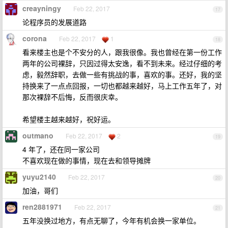
creayningy
Feb 22, 2017
17
论程序员的发展道路
corona
Feb 22, 2017
1
18
看来楼主也是个不安分的人，跟我很像。我也曾经在第一份工作
两年的公司裸辞，只因过得太安逸，看不到未来。经过仔细的考
虑，毅然辞职，去做一些有挑战的事，喜欢的事。还好，我的坚
持换来了一点点回报，一切也都越来越好，马上工作五年了，对
那次裸辞不后悔，反而很庆幸。
希望楼主越来越好，祝好运。
outmano
Feb 22, 2017
2
19
4 年了，还在同一家公司
不喜欢现在做的事情，现在去和领导摊牌
yuyu2140
Feb 22, 2017
20
加油，哥们
ren2881971
Feb 22, 2017
21
五年没换过地方，有点无聊了，今年有机会换一家单位。