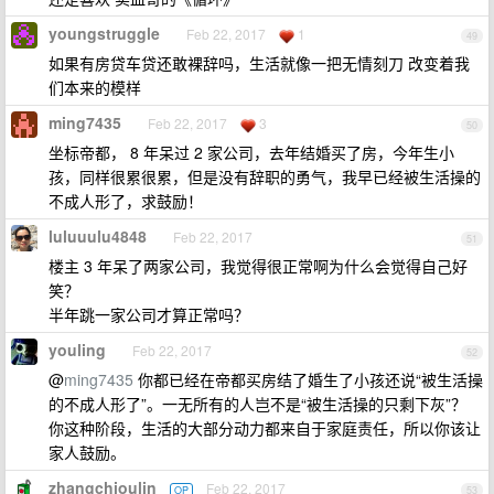
youngstruggle
Feb 22, 2017
1
49
如果有房贷车贷还敢裸辞吗，生活就像一把无情刻刀 改变着我
们本来的模样
ming7435
Feb 22, 2017
3
50
坐标帝都， 8 年呆过 2 家公司，去年结婚买了房，今年生小
孩，同样很累很累，但是没有辞职的勇气，我早已经被生活操的
不成人形了，求鼓励！
luluuulu4848
Feb 22, 2017
51
楼主 3 年呆了两家公司，我觉得很正常啊为什么会觉得自己好
笑？
半年跳一家公司才算正常吗？
youling
Feb 22, 2017
52
@
ming7435
你都已经在帝都买房结了婚生了小孩还说“被生活操
的不成人形了”。一无所有的人岂不是“被生活操的只剩下灰”？
你这种阶段，生活的大部分动力都来自于家庭责任，所以你该让
家人鼓励。
zhangchioulin
Feb 22, 2017
OP
53