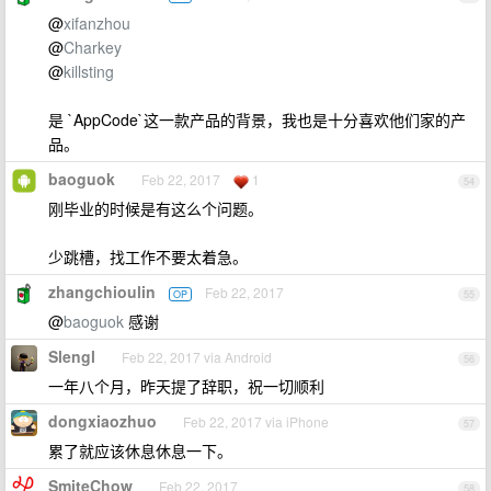
@
xifanzhou
@
Charkey
@
killsting
是 `AppCode`这一款产品的背景，我也是十分喜欢他们家的产
品。
baoguok
Feb 22, 2017
1
54
刚毕业的时候是有这么个问题。
少跳槽，找工作不要太着急。
zhangchioulin
Feb 22, 2017
OP
55
@
baoguok
感谢
Slengl
Feb 22, 2017 via Android
56
一年八个月，昨天提了辞职，祝一切顺利
dongxiaozhuo
Feb 22, 2017 via iPhone
57
累了就应该休息休息一下。
SmiteChow
Feb 22, 2017
58