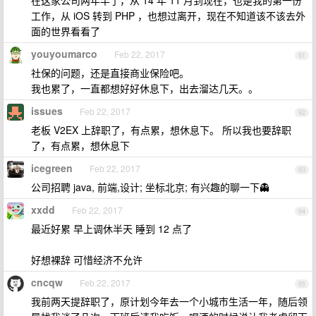
在这家公司两年半了，从 14 年 11 月到现在，也是我的第一份
工作，从 iOS 转到 PHP ，也想过离开，现在不知道该不该去外
面的世界看看了
youyoumarco
Feb 22, 2017
91
社保的问题，还是直接商业保险吧。
我也累了，一直都想好好休息下，出去溜达几天。。
issues
Feb 22, 2017
92
老板 V2EX 上辞职了，有点累，想休息下。 所以我也要辞职
了，有点累，想休息下
icegreen
Feb 22, 2017
93
公司招聘 java, 前端,设计; 坐标北京; 有兴趣的聊一下👻
xxdd
Feb 22, 2017
94
最近好累 早上调休半天 睡到 12 点了
好想裸辞 可惜经济不允许
cncqw
Feb 22, 2017
95
我前两天提辞职了，原计划今年去一个小城市生活一年，随后领