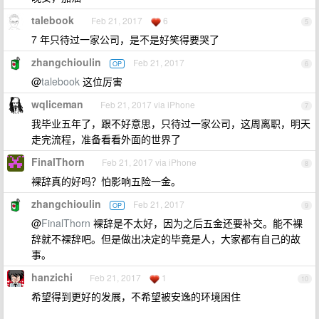
talebook
Feb 21, 2017
6
5
7 年只待过一家公司，是不是好笑得要哭了
zhangchioulin
Feb 21, 2017
OP
6
@
talebook
这位厉害
wqliceman
Feb 21, 2017 via iPhone
7
我毕业五年了，跟不好意思，只待过一家公司，这周离职，明天
走完流程，准备看看外面的世界了
FinalThorn
Feb 21, 2017 via iPhone
8
裸辞真的好吗？怕影响五险一金。
zhangchioulin
Feb 21, 2017
OP
9
@
FinalThorn
裸辞是不太好，因为之后五金还要补交。能不裸
辞就不裸辞吧。但是做出决定的毕竟是人，大家都有自己的故
事。
hanzichi
Feb 21, 2017
1
10
希望得到更好的发展，不希望被安逸的环境困住