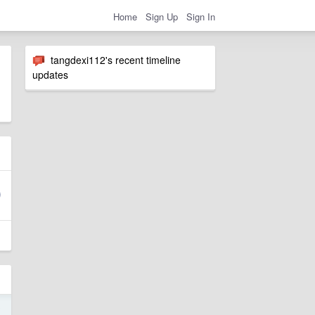
Home
Sign Up
Sign In
tangdexi112's recent timeline
updates
9