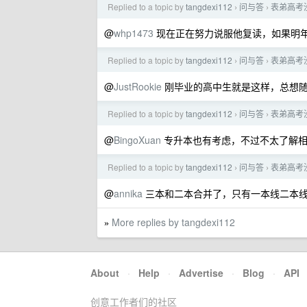
Replied to a topic by
tangdexi112
问与答
表弟高考
›
›
@
whp1473
现在正在努力说服他复读，如果明
Replied to a topic by
tangdexi112
问与答
表弟高考
›
›
@
JustRookie
刚毕业的高中生就是这样，总想随
Replied to a topic by
tangdexi112
问与答
表弟高考
›
›
@
BingoXuan
专升本也有考虑，不过不太了解相
Replied to a topic by
tangdexi112
问与答
表弟高考
›
›
@
annika
三本和二本合并了，只有一本线二本
More replies by tangdexi112
»
About
·
Help
·
Advertise
·
Blog
·
API
创意工作者们的社区