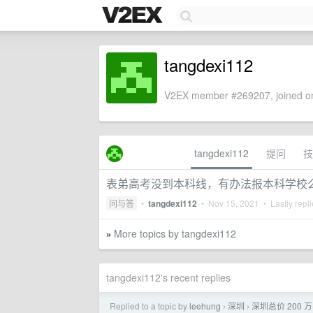
tangdexi112
V2EX member #269207, joined on
tangdexi112
提问
技
表弟高考没到本科线，有办法报本科学校
问与答
•
tangdexi112
•
Nov 15, 2021
• Lastly repl
More topics by tangdexi112
»
tangdexi112's recent replies
Replied to a topic by
leehung
深圳
深圳总价 200 
›
›