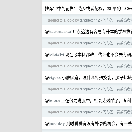
推荐宝中的花样年花乡或者花郡，28 平的 18
Replied to a topic by
tangdexi112
问与答
表弟高考
›
›
@
hackmasker
广东这边有容易专升本的学校推
Replied to a topic by
tangdexi112
问与答
表弟高考
›
›
@
ivlioioilvi
现在考本科都难，估计也不会去考研
Replied to a topic by
tangdexi112
问与答
表弟高考
›
›
@
vigoss
小康家庭，没什么特殊技能，脑子比较
Replied to a topic by
tangdexi112
问与答
表弟高考
›
›
@
tetora
正在努力说服中，社会太残酷了，专科
Replied to a topic by
tangdexi112
问与答
表弟高考
›
›
@
jasonlwy
到时看看有没有补录的机会，有一些