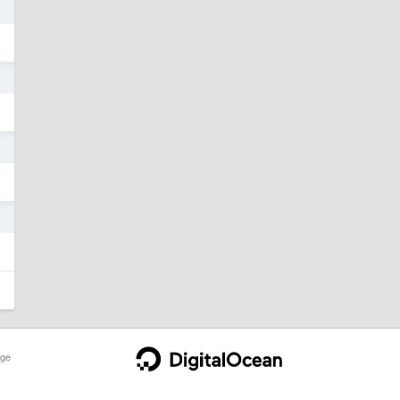
9
9
9
9
ge