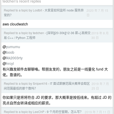
tedchen's recent replies
Replied to a topic by Lostbit
大家是如何监听 node 服务异
2020 年 7 月 15
›
日
常的？
aws cloudwatch
Replied to a topic by tedchen
[深圳][20-30k][12-36 薪+] 高频交
2019 年 8 月
›
30 日
易 C++ / Python 工程师
@
yumumu
@
boob
@
lkk2003rty
@
hrcyl
有兴趣发邮件去聊聊咯。帮朋友发的，朋友之前是一线量化 fund 大
佬。靠谱的。
Replied to a topic by Sniper416
IT 面试薪酬范围大概率会取区
2019 年 7 月
›
25 日
间范围最低的那个数吗？
你如果只是将将符合 JD 的要求，那大概率是按低线来。有超过 JD 的
亮点自然会转译成相应的薪资。
Replied to a topic by LeeChP
9 个月的空窗期，怎么写？
2019 年 7 月 11 日
›