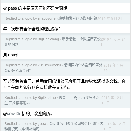
被 pass 的主要原因可能不是空窗期
Replied to a topic by snappyone
跳槽频繁对简历影响问题
2019 年 6 月 21 日
›
每一次都有合情合理的理由就好
Replied to a topic by BigDogWang
新手请教一个数据库表设
2019 年 6 月 21
›
日
计的问题
用 nosql
Replied to a topic by 2018freecoder
请问国内个人能否和国外
2019 年 1 月
›
29 日
公司签劳动合同？
可以签劳务合同，劳动合同的话公司麻烦而且你貌似还得多交税。你
开个美国的银行账户直接收美元就行。
Replied to a topic by BigOneLab
官宣—— Python 爬虫实习
2018 年 12 月
›
18 日
生 开始招募啦~~
@
crawl3r
招的。欢迎简历。
Replied to a topic by geew
公司让我们换个公司签合同 请问这
2018 年 12 月
›
13 日
种情况可以申请补偿吗