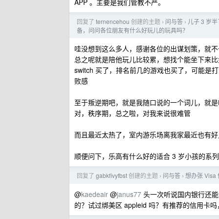
APP 。主要是我们管教不严。
回复了
ternencehou
创建的主题
问与答
儿子 3 
›
›
备，问问各位朋友有什么好玩儿的玩具吗？
哇没想到这么多人，感谢各位的出谋划策，就不
总之呢就是陪他玩儿比较累，想找个能坐下来比
switch 买了，排名前几的游戏也买了，可
败感
至于叛逆期吧，就是我随口说的一个词儿，就是吧
对，秩序期，总之啦，对我来说很难管
而且最近太热了，室内游乐场离我家最近也有好
顺便问下，乐高有什么好的适合 3 岁小孩的系
回复了
gabkfivyfbst
创建的主题
问与答
想办张 Vi
›
›
@
kaedeair
@
janus77
头一次听说国内银行还能办
的？试过绑美区 appleid 吗？有推荐的信用卡