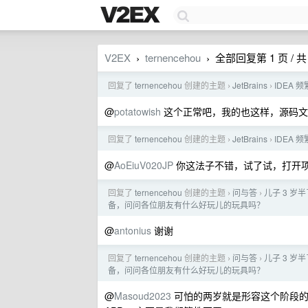
V2EX
ternencehou
全部回复第 1 页 / 共 
›
›
回复了
ternencehou
创建的主题
JetBrains
IDEA 频繁 
›
›
@
potatowish
这个正常吧，我的也这样，源码文
回复了
ternencehou
创建的主题
JetBrains
IDEA 频繁 
›
›
@
AoEiuV020JP
你这法子不错，试了试，打开
回复了
ternencehou
创建的主题
问与答
儿子 3 
›
›
备，问问各位朋友有什么好玩儿的玩具吗？
@
antonius
谢谢
回复了
ternencehou
创建的主题
问与答
儿子 3 
›
›
备，问问各位朋友有什么好玩儿的玩具吗？
@
Masoud2023
可怕的两岁就是形容这个阶段的