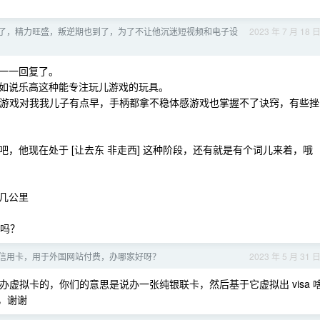
岁半了，精力旺盛，叛逆期也到了，为了不让他沉迷短视频和电子设
2023 年 7 月 18 
一一回复了。
如说乐高这种能专注玩儿游戏的玩具。
能是打游戏对我我儿子有点早，手柄都拿不稳体感游戏也掌握不了诀窍，有些挫
，他现在处于 [让去东 非走西] 这种阶段，还有就是有个词儿来着，哦
几公里
列吗？
sa 信用卡，用于外国网站付费，办哪家好呀？
2023 年 5 月 31 
虚拟卡的，你们的意思是说办一张纯银联卡，然后基于它虚拟出 visa 
吗，谢谢