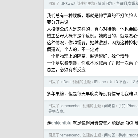
回复了
UK8ww2
创建的主题
情感问题
老哥们,女婿
›
›
我们总有一种误解，那就是伸手真的不打笑脸人
要分开来说
人格健全的人是这样的，真心对待他，他也会回
楼主岳母大概率是个反例。她的目的，就是恶心
这种情况，你越懦弱，她越激烈，因为这种控制
俩建议，个人的，不一定对
一个是物理上的隔离，越远越好，躲个清静
一个是以暴制暴，你敢不敢掀桌子？掀一次桌子
总之，必须有所反应
回复了
InDom
创建的主题
iPhone
📱 13 不香， 
›
›
多年果粉，但是每天早晚高峰没有信号让我难以忍
回复了
ternencehou
创建的主题
问与答
手持 iPh
›
›
是换安卓。
@
dhkjenfbfu
就是说得用贵套餐才能提高 QCI 
回复了
ternencehou
创建的主题
问与答
手持 iPh
›
›