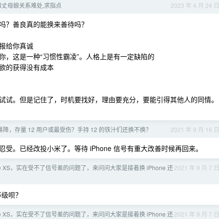
和丈母娘关系难处,求指点
2023 年 4 月 24 
吗？善良真的能换来善待吗？
报给你真诚
你，这是一种“习惯性霸凌”。人格上是有一定缺陷的
欲的获得没有成本
试试。但是记住了，时机要找好，理由要充分，要能引得其他人的同情。
12 暴降，存量 12 用户或最受伤？手持 12 的铁汁们还换不换？
2021 年 9 月 16 
受。已经改投小米了。等待 iPhone 信号有重大改善时候再回来。
one XS，实在受不了信号差的问题了，来问问大家是接着换 iPhone 还
2021 年 9 月 7 
等级呗？
one XS，实在受不了信号差的问题了，来问问大家是接着换 iPhone 还
2021 年 9 月 7 