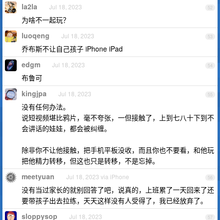
la2la
Jul 18, 2023
52
为啥不一起玩？
luoqeng
Jul 18, 2023
53
乔布斯不让自己孩子 iPhone iPad
edgm
Jul 18, 2023
54
布鲁可
kingjpa
Jul 18, 2023
55
没有任何办法。
说短视频堪比鸦片，毫不夸张，一但接触了，上到七八十下到不
会讲话的娃娃，都会被纠缠。
除非你不让他接触，把手机平板没收，而且你也不要看，和他玩
把他精力转移，但这也只是转移，不是忘掉。
meetyuan
Jul 18, 2023 via iPhone
56
没有当过家长的就别回答了吧，说真的，上班累了一天回来了还
要带孩子出去拉练，天天这样没有人受得了，我已经放弃了。
sloppysop
Jul 18, 2023
57