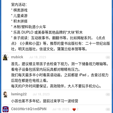
室内活动：
* 棋类游戏
* 儿童桌游
* 积木拼搭
* 木制/塑料轨道小火车
* 乐高 DUPLO 或美泰等其他品牌的*大块*积木
* 亲子阅读：互动故事书，翻翻书等，比如揭秘系列，《点点
点》《小黄和小蓝》等，推荐的童书出版社有：二十一世纪出版
社，明天出版社，信谊文化，蒲蒲兰绘本馆等等。
rrubick
Jul 18, 2023
44
首先，建议楼主带孩子去检查下视力，测一下储备视力眼轴等。
看电子设备包括室内玩玩具都对眼睛有压力。
我们每天最多半小时看英语动画，之前都是 iPad ，去查过视力
后现在都是在电视上看。
每天的户外时间要保证，高效陪伴，大人不要玩手机分心。
lsming22
Jul 18, 2023
45
小孩也差不多年纪，提前过来学习一波经营
C603H6r18Q1mSP9N
Jul 18, 2023
2
46