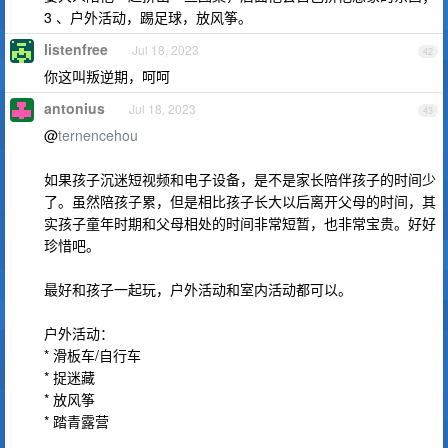
3 、户外活动，踢足球，放风筝。
listenfree
Jul 18, 2023
42
你这叫叛逆期，呵呵
antonius
Jul 18, 2023
43
@
ternencehou
如果孩子沉迷短视频和电子设备，是不是家长陪伴孩子的时间少
了。虽然陪孩子累，但是相比孩子长大以后离开父母的时间，其
实孩子童年时期和父母相处的时间非常短暂，也非常宝贵。好好
珍惜吧。
最好和孩子一起玩，户外活动和室内活动都可以。
户外活动：
* 滑板车/自行车
* 捉迷藏
* 放风筝
* 踏青露营