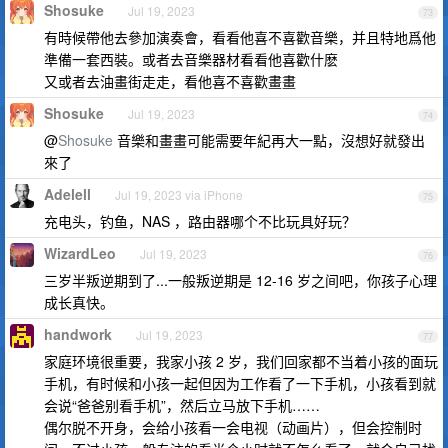
Shosuke
Jul 19, 2023
73
有時候帶他去參加演奏會，看看他喜不喜歡音樂，并且特地爲他
準備一套西裝。或者去音樂器材看看他喜歡什麽
又或者去油畫街走走，看他喜不喜歡畫畫
Shosuke
Jul 19, 2023
74
@
Shosuke
音樂和畫畫可能需要年紀再大一點，沒想好就發出
來了
Adelell
Jul 19, 2023 via iPhone
75
充电头，钓鱼，NAS ，路由器哪个不比玩具好玩？
WizardLeo
Jul 19, 2023
76
三岁半叛逆期到了...一般叛逆期是 12-16 岁之间吧，你孩子心理
成长真快。
handwork
Jul 19, 2023
77
家庭环境很重要，我家小孩 2 岁，我们回家都不当着小孩的面玩
手机，有时候和小孩一起但因为工作看了一下手机，小孩看到就
会说“爸爸别看手机”，然后立马放下手机……
偶尔脱不开身，会给小孩看一会电视（动画片），但会控制时