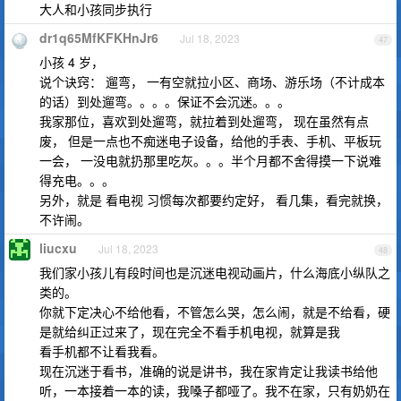
大人和小孩同步执行
dr1q65MfKFKHnJr6
Jul 18, 2023
47
小孩 4 岁，
说个诀窍： 遛弯， 一有空就拉小区、商场、游乐场（不计成本
的话）到处遛弯。。。。保证不会沉迷。。。
我家那位，喜欢到处遛弯，就拉着到处遛弯， 现在虽然有点
废， 但是一点也不痴迷电子设备，给他的手表、手机、平板玩
一会， 一没电就扔那里吃灰。。。半个月都不舍得摸一下说难
得充电。。。
另外，就是 看电视 习惯每次都要约定好， 看几集，看完就换，
不许闹。
liucxu
Jul 18, 2023
48
我们家小孩儿有段时间也是沉迷电视动画片，什么海底小纵队之
类的。
你就下定决心不给他看，不管怎么哭，怎么闹，就是不给看，硬
是就给纠正过来了，现在完全不看手机电视，就算是我
看手机都不让看我看。
现在沉迷于看书，准确的说是讲书，我在家肯定让我读书给他
听，一本接着一本的读，我嗓子都哑了。我不在家，只有奶奶在