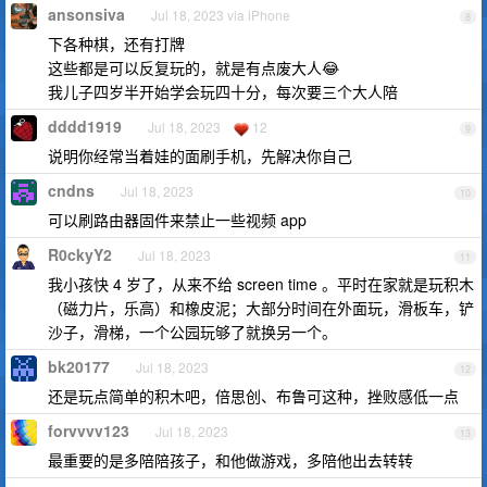
ansonsiva
Jul 18, 2023 via iPhone
8
下各种棋，还有打牌
这些都是可以反复玩的，就是有点废大人😂
我儿子四岁半开始学会玩四十分，每次要三个大人陪
dddd1919
Jul 18, 2023
12
9
说明你经常当着娃的面刷手机，先解决你自己
cndns
Jul 18, 2023
10
可以刷路由器固件来禁止一些视频 app
R0ckyY2
Jul 18, 2023
11
我小孩快 4 岁了，从来不给 screen time 。平时在家就是玩积木
（磁力片，乐高）和橡皮泥；大部分时间在外面玩，滑板车，铲
沙子，滑梯，一个公园玩够了就换另一个。
bk20177
Jul 18, 2023
12
还是玩点简单的积木吧，倍思创、布鲁可这种，挫败感低一点
forvvvv123
Jul 18, 2023
13
最重要的是多陪陪孩子，和他做游戏，多陪他出去转转