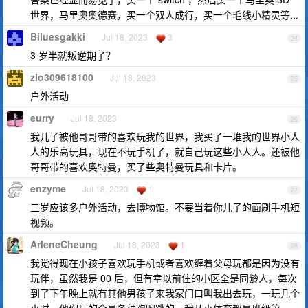
世界，马里奥奥德赛，买一个双人成行，买一个毛线小精灵等...
Biluesgakki
Jul 18, 2023
3
24
3 岁半就叛逆期了？
zlo309618100
Jul 18, 2023
25
户外活动
eurry
Jul 18, 2023
26
我儿子被他哥哥带的喜欢玩我的世界，我买了一堆我的世界小人
人的乐高玩具，现在不玩手机了，就自己玩这些小人人。还被他
哥哥带的喜欢奥特曼，买了些奥特曼玩具和卡片。
enzyme
Jul 18, 2023
1
27
三岁应该多户外活动，去博物馆。不要当着你儿子的面刷手机短
视频。
ArleneCheung
Jul 18, 2023
1
28
我觉得现在小孩子喜欢玩手机或者喜欢缠着父母玩都是因为没有
玩伴，虽然我是 00 后，但有幸以前住的小区全是同龄人，每次
到了下午晚上就有其他男孩子来我家门口叫我出去玩，一玩几个