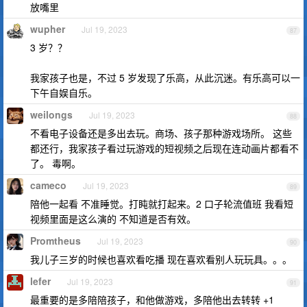
放嘴里
wupher
Jul 19, 2023
87
3 岁？？
我家孩子也是，不过 5 岁发现了乐高，从此沉迷。有乐高可以一
下午自娱自乐。
weilongs
Jul 19, 2023
88
不看电子设备还是多出去玩。商场、孩子那种游戏场所。 这些
都还行，我家孩子看过玩游戏的短视频之后现在连动画片都看不
了。 毒啊。
cameco
Jul 19, 2023
89
陪他一起看 不准睡觉。打盹就打起来。2 口子轮流值班 我看短
视频里面是这么演的 不知道是否有效。
Promtheus
Jul 19, 2023
90
我儿子三岁的时候也喜欢看吃播 现在喜欢看别人玩玩具。。。
lefer
Jul 19, 2023
91
最重要的是多陪陪孩子，和他做游戏，多陪他出去转转 +1