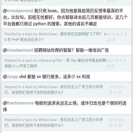
@
moodasmood
我只用 boss，因为他是我投简历反馈率最高的平
台，比拉勾，前程无忧都好，你点智联进去前几页都是培训，这几个
平台我都只用过 python 的搜索，其他的语言不确定
Replied to a topic by WriteCloser
重庆现在互联网起飞了吗？ 4-
2019 年 6 月
›
24 日
5 年 PHP 薪水会在多少？
@
moodasmood
招聘网站你爬的智联？智联一堆培训广告
Replied to a topic by mikewang7681
某 Top 量化对冲基金招聘
2019 年 6 月
›
20 日
高级 C++开发工程师
@
zycpp
cbd 都是 xx 银行居多，没多少 xx 科技
Replied to a topic by WriteCloser
各位在北上广务工的小伙伴
2019 年 6
›
月 15 日
们，说说你们坚持下去的信仰是什么？
@
thechosenone
物欲的追求永远无止境，或许归去也是个很好的选
择
Replied to a topic by WriteCloser
各位在北上广务工的小伙伴
2019 年 6
›
月 15 日
们，说说你们坚持下去的信仰是什么？