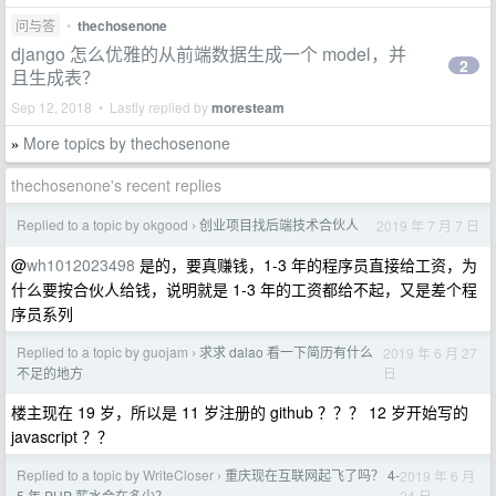
问与答
•
thechosenone
django 怎么优雅的从前端数据生成一个 model，并
2
且生成表？
Sep 12, 2018 • Lastly replied by
moresteam
More topics by thechosenone
»
thechosenone's recent replies
Replied to a topic by okgood
创业项目找后端技术合伙人
2019 年 7 月 7 日
›
@
wh1012023498
是的，要真赚钱，1-3 年的程序员直接给工资，为
什么要按合伙人给钱，说明就是 1-3 年的工资都给不起，又是差个程
序员系列
Replied to a topic by guojam
求求 dalao 看一下简历有什么
2019 年 6 月 27
›
日
不足的地方
楼主现在 19 岁，所以是 11 岁注册的 github ？？？ 12 岁开始写的
javascript ？？
Replied to a topic by WriteCloser
重庆现在互联网起飞了吗？ 4-
2019 年 6 月
›
24 日
5 年 PHP 薪水会在多少？