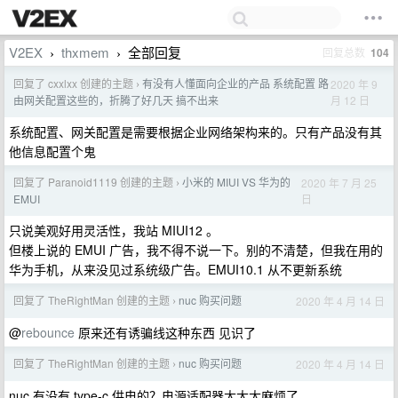
V2EX
thxmem
全部回复
回复总数
104
›
›
回复了 cxxlxx 创建的主题
有没有人懂面向企业的产品 系统配置 路
2020 年 9
›
月 12 日
由网关配置这些的，折腾了好几天 搞不出来
系统配置、网关配置是需要根据企业网络架构来的。只有产品没有其
他信息配置个鬼
回复了 Paranoid1119 创建的主题
小米的 MIUI VS 华为的
2020 年 7 月 25
›
日
EMUI
只说美观好用灵活性，我站 MIUI12 。
但楼上说的 EMUI 广告，我不得不说一下。别的不清楚，但我在用的
华为手机，从来没见过系统级广告。EMUI10.1 从不更新系统
回复了 TheRightMan 创建的主题
nuc 购买问题
2020 年 4 月 14 日
›
@
rebounce
原来还有诱骗线这种东西 见识了
回复了 TheRightMan 创建的主题
nuc 购买问题
2020 年 4 月 14 日
›
nuc 有没有 type-c 供电的？电源适配器太大太麻烦了