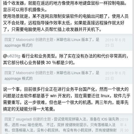
插个收发器，就能在遥远的地方像使用本地键盘鼠标一样控制电脑。
显示可以用手机摄像头。
使用场景就是，某不连网且限制安装软件的电脑出问题了，使用人员
又不会处理，远程指导操作效率太低，如果能直接远程操作就太好
了，只需要电脑使用人员帮忙插上收发器并开关机下。
回复了 Maboroshii 创建的主题
米聊也出 Linux 版本了，是
2019 年 6 月
›
23 日
appimage 格式的
@
u823tg
看行业和业务类型。除了实在没有办法的和代价非常高的，
其它部分核心业务替换 30 ％都是少的。
回复了 Maboroshii 创建的主题
米聊也出 Linux 版本了，是
2019 年 6 月
›
23 日
appimage 格式的
说一个事，目前很多行业正在进行业务平台国产化，然而一个很大的
问题是过去软件都是基于 win 开发的，现在需要迁往 linux，软件几乎
需要重写。这一步很难，但也是一个很大的机遇。两三年内，能率先
搞定的无疑能分得一大笔羹。
回复了 ssugeladi 创建的主题
尝试使用双拼输入法，准备在 IOS 端先熟
2019
›
年 4
练，进而 mac 端也使用。 不过，双拼 按键映射提示，只有落格输入法
月 30
有，但落格输入法，没有小鹤双拼。 有没有有小鹤双拼，页有按键映射