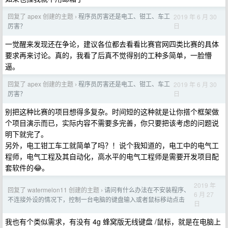
回复了 apex 创建的主题
程序员厉害还是电工、钳工、车工
2019 年 6 月 30
›
日
厉害？
一觉醒来发现还在争论，建议各位都去看看比赛官网四类比赛的具体
要求再来讨论。真的，我看了后真不觉得别的工种多简单，一脸懵
逼。
回复了 apex 创建的主题
程序员厉害还是电工、钳工、车工
2019 年 6 月 30
›
日
厉害？
别把这种比赛的项目想得多复杂。时间短的这种就是让你搭个框架做
个项目演示而已，实际内容不需要多完善，你只要把该考虑的问题说
明下就完了。
另外，电工钳工车工就简单了吗？！说个我知道的，电工中的电气工
程师，电气工程及其自动化，高水平的电气工程师是需要开发项目配
套软件的😂。
2019 年
回复了 watermelon11 创建的主题
请问有什么办法在不安装程序、
›
6 月 27
不连接外设的情况下，控制一台电脑的键盘输入或者鼠标移动点击
日
我也有个类似需求，有没有 4g 蜂窝版无线键盘 /鼠标，就是在电脑上