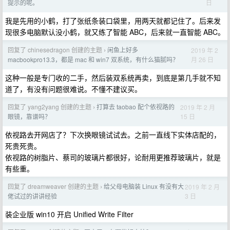
日
提示的呢。
我是先用的小鹤，打了张纸条装口袋里，用两天就都记住了。后来发
现很多电脑默认没小鹤，就又练了智能 ABC，后来就一直智能 ABC。
回复了 chinesedragon 创建的主题
闲鱼上好多
2019 年 2
›
月 26 日
macbookpro13.3，都是 mac 和 win7 双系统，有什么猫腻吗？
这种一般是专门收的二手，然后装双系统再卖，到底是第几手就不知
道了，有没有问题很难说。不懂不建议买。
回复了 yang2yang 创建的主题
打算去 taobao 配个依视路的
2019 年 2 月
›
15 日
眼镜，靠谱吗？
依视路去开网店了？下次换眼镜试试去。之前一直线下实体店配的，
死贵死贵。
依视路的树脂片、蔡司的玻璃片都很好，论耐用更推荐玻璃片，就是
有些重。
回复了 dreamweaver 创建的主题
给父母电脑装 Linux 有没有大
2019 年 2 月
›
3 日
佬试过的讲讲经验
装企业版 win10 开启 Unified Write Filter