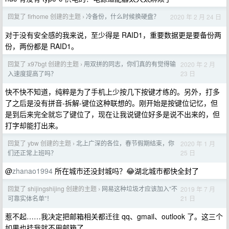
回复了 firhome 创建的主题
冷备份，什么时候换硬盘？
2020 年 2 月 24 日
›
对于没有安全感的我来说，至少得是 RAID1，重要数据更是要备份两
份，两份都是 RAID1。
回复了 x97bgt 创建的主题
用双拼的同志，你们真的有觉得输
2020 年 2 月
›
23 日
入速度提高了吗？
快不快不知道，纯粹是为了手机上少按几下按键才练的。另外，打多
了之后是没有拼音-拆解-键位这种联想的。刚开始是按键位记忆，但
是到后来完全就忘了键位了，现在让我说键位好多是说不出来的，但
打字却能打出来。
回复了 ybw 创建的主题
北上广深的各位，春节假期结束，你
2020 年 1 月
›
25 日
们还正常上班吗？
@
zhanao1994
所在城市还没封城吗？😂湖北城市都快全封了
回复了 shijingshijing 创建的主题
网易这种垃圾才应该加入“不
2019 年 7 月
›
21 日
可靠实体名单”！
惹不起……我决定把邮箱相关都迁往 qq、gmail、outlook 了。这三个
如果也挂我就不用邮箱了