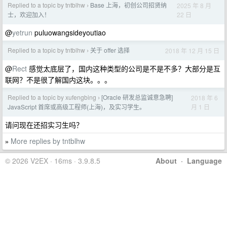
Replied to a topic by tntblhw
Base 上海，初创公司招贤纳
2025 年 8 月
›
22 日
士，欢迎加入！
@
yetrun
puluowangsideyoutiao
Replied to a topic by tntblhw
关于 offer 选择
2018 年 12 月 15 日
›
@
Rect
感觉太底层了，国内这种类型的公司是不是不多？大部分是互
联网？不是很了解国内这块。。。
Replied to a topic by xufengbing
[Oracle 研发总监诚意急聘]
2018 年 6
›
月 1 日
JavaScript 首席或高级工程师(上海)，及实习学生。
请问现在还招实习生吗？
More replies by tntblhw
»
© 2026 V2EX · 16ms · 3.9.8.5
About
·
Language