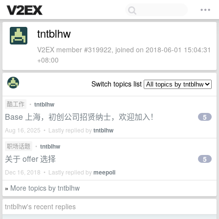
tntblhw
V2EX member #319922, joined on 2018-06-01 15:04:31
+08:00
Switch topics list
酷工作
•
tntblhw
Base 上海，初创公司招贤纳士，欢迎加入！
5
Aug 16, 2025 • Lastly replied by
tntblhw
职场话题
•
tntblhw
关于 offer 选择
5
Dec 16, 2018 • Lastly replied by
meepoli
More topics by tntblhw
»
tntblhw's recent replies