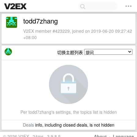
todd7zhang
V2EX member #423229, joined on 2019-06-20 09:27:42
+08:00
切换主题列表
Per todd7zhang's settings, the topics list is hidden
Deals
info, including closed deals, is not hidden
© 2026 V2EX · 24ms · 3.9.8.5
About
·
Language