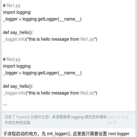
#
file1.py
import logging
_logger = logging.getLogger(__name__)
def say_hello():
_logger.info
("this is hello message from
file1.py
")
#
file2.py
import logging
_logger = logging.getLogger(__name__)
def say_hello():
_logger.info
("this is hello message from
file2.py
")
```
回复了 f1ynnv2 创建的主题
多进程使用 logging 把日志存储到
2023 年 5 月
›
31 日
不同文件的实践
子进程启动的地方，先 init_logger(), 这里面只需要设置 root logger