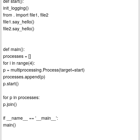
def start():
init_logging()
from . import file1, file2
file1.say_hello()
file2.say_hello()
def main():
processes = []
for i in range(4):
p = multiprocessing.Process(target=start)
processes.append(p)
p.start()
for p in processes:
p.join()
if __name__ == '__main__':
main()