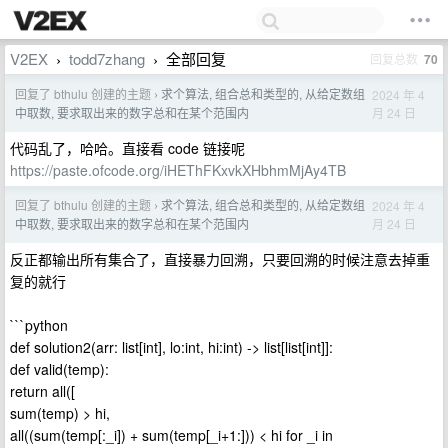
V2EX
todd7zhang
全部回复
回复总数
70
›
›
回复了 bthulu 创建的主题
求个算法, 组合总和类型的, 从给定数组
2024 年 4
›
月 24 日
中取数, 要求取出来的数字总和在某个范围内
代码乱了，哈哈。直接看 code 链接呢
https://paste.ofcode.org/iHEThFKxvkXHbhmMjAy4TB
回复了 bthulu 创建的主题
求个算法, 组合总和类型的, 从给定数组
2024 年 4
›
月 24 日
中取数, 要求取出来的数字总和在某个范围内
反正都输出所有集合了，直接暴力回溯，只要回溯的时候注意去掉重
复的就行
```python
def solution2(arr: list[int], lo:int, hi:int) -> list[list[int]]:
def valid(temp):
return all([
sum(temp) > hi,
all((sum(temp[:_i]) + sum(temp[_i+1:])) < hi for _i in