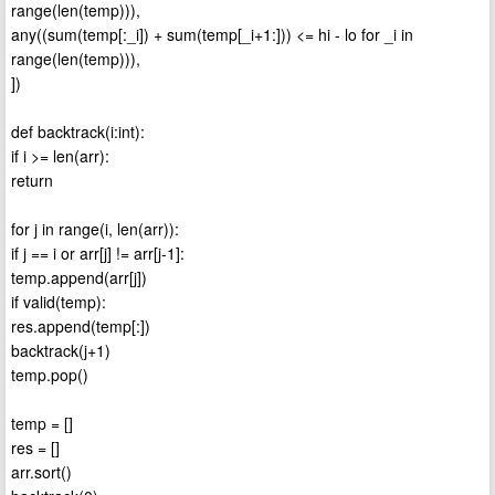
range(len(temp))),
any((sum(temp[:_i]) + sum(temp[_i+1:])) <= hi - lo for _i in
range(len(temp))),
])
def backtrack(i:int):
if i >= len(arr):
return
for j in range(i, len(arr)):
if j == i or arr[j] != arr[j-1]:
temp.append(arr[j])
if valid(temp):
res.append(temp[:])
backtrack(j+1)
temp.pop()
temp = []
res = []
arr.sort()