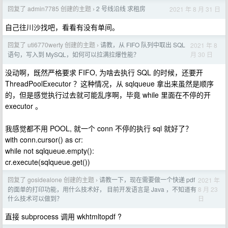
回复了 admin7785 创建的主题
2 号线沿线 求租房
2021 年 8 月 31 日
›
自己往川沙找吧，看看有没有单间。
回复了 uti6770werty 创建的主题
请教，从 FIFO 队列中取出 SQL
2021 年 8
›
月 30 日
语句，写入到 MySQL，如何可以拉满拉爆性能？
没动啊，既然严格要求 FIFO, 为啥去执行 SQL 的时候，还要开
ThreadPoolExecutor ？这种情况，从 sqlqueue 拿出来虽然是顺序
的，但是感觉执行过去就可能乱序啊，毕竟 while 里面在不停的开
executor 。
我感觉都不用 POOL, 就一个 conn 不停的执行 sql 就好了？
with conn.cursor() as cr:
while not sqlqueue.empty():
cr.execute(sqlqueue.get())
回复了 gosidealone 创建的主题
请教一下，现在需要做一个快递 pdf
2021 年
›
8 月 23
的面单的打印功能，用什么技术好， 目前开发语言是 Java ，不知道有
日
什么技术可以做到？
直接 subprocess 调用 wkhtmltopdf ?