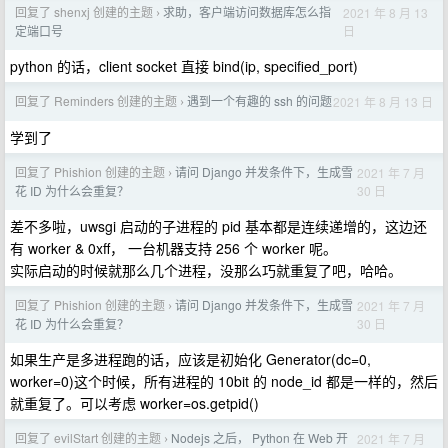
回复了 shenxj 创建的主题
求助，客户端访问数据库怎么指
2021 年 8 月 13
›
日
定端口号
python 的话，client socket 直接 bind(ip, specified_port)
回复了 Reminders 创建的主题
遇到一个有趣的 ssh 的问题
2021 年 8 月 13 日
›
学到了
回复了 Phishion 创建的主题
请问 Django 并发条件下，生成雪
2021 年 7 月
›
30 日
花 ID 为什么会重复？
差不多啦，uwsgi 启动的子进程的 pid 基本都是连续递增的，这边还
有 worker & 0xff， 一台机器支持 256 个 worker 呢。
实际启动的时候就那么几个进程，没那么巧就重复了吧，哈哈。
回复了 Phishion 创建的主题
请问 Django 并发条件下，生成雪
2021 年 7 月
›
30 日
花 ID 为什么会重复？
如果生产是多进程跑的话，应该是初始化 Generator(dc=0,
worker=0)这个时候，所有进程的 10bit 的 node_id 都是一样的，然后
就重复了。可以考虑 worker=os.getpid()
回复了 evilStart 创建的主题
Nodejs 之后， Python 在 Web 开
2021 年 7 月
›