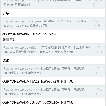
7 月 16
›
日
值 5499 元懒猫微服！
参与一下
Replied to a topic by bingoso
中转稳定运行第 3 个月，专注稳定
7 月
›
16 日
coding， Codex api 免费送 30 刀！
dG9rYXNsaW43NUBnbWFpbC5jb20=
感谢老板
Replied to a topic by InDom
[T 楼抽奖] 2026 北京校园卡上线啦, 每月
7 月
›
11 日
60G 全国通用流量, 免费领一年会员月卡, 保证只赚不亏!
试试
Replied to a topic by zhlsk
继续推广我的 gpt 中转站，注册就送
7 月 7
›
日
28.8$余额，已稳定运行俩月了
dG9rYXNsaW4xMTJAZ21haWwuY29t 谢谢老板
Replied to a topic by zhlsk
继续推广我的 gpt 中转站，注册就送
7 月 6
›
日
28.8$余额，已稳定运行俩月了
dG9rYXNsaW43NUBnbWFpbC5jb20= 谢谢老板