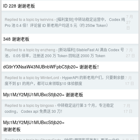
ID 228 谢谢老板
7 月
Replied to a topic by kelrvins
[福利复刻] 中转站稳定运营中， Codex 纯
›
27
Pro 池 0.4 倍！评论留 ID 新老用户均送 5 元（约 250w Token）
日
348 谢谢老板
Replied to a topic by enzheng
[新站福利] StableFast AI 满血 Codex 号
7 月
›
27 日
池， 0.05 倍率，注册送 200 万 Token 回帖送 2000 万 Token
dG9rYXNsaW43NUBnbWFpbC5jb20= 谢谢老板！
Replied to a topic by WinterLord
HyperAPI 的新老用户们，只要剩余额
7 月
›
17 日
度不到 $1 的用户，都可以来领取$10 体验额度
Mjc1MzY2MjU1MUBxcS5jb20= 谢谢老板
Replied to a topic by bingoso
中转稳定运行第 3 个月，专注稳定
7 月
›
17 日
coding， Codex api 免费送 30 刀！
Mjc1MzY2MjU1MUBxcS5jb20=
谢谢老板
Replied to a topic by CherryGods
[抽奖] 懒猫影视发布！再送一台价