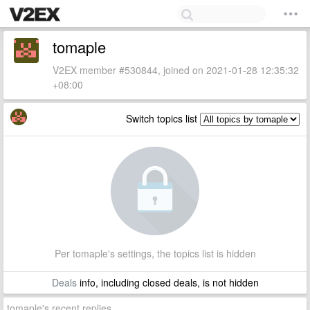
tomaple
V2EX member #530844, joined on 2021-01-28 12:35:32
+08:00
Switch topics list
Per tomaple's settings, the topics list is hidden
Deals
info, including closed deals, is not hidden
tomaple's recent replies