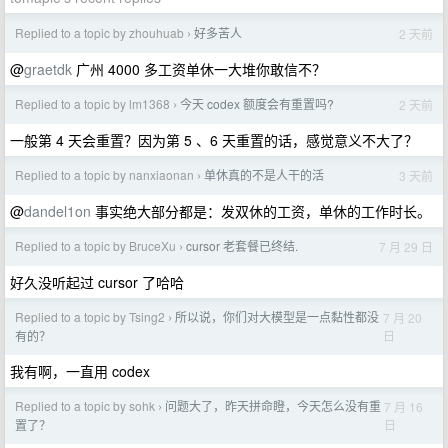
Replied to a topic by zhouhuab
好多苦人
2 天前
›
@
graetdk
广州 4000 多工资单休一大堆你敢信不？
Replied to a topic by lm1368
今天 codex 额度会有重置吗?
2 天前
›
一般第 4 天会重置？因为第 5 、6 天重置的话，感觉意义不大了？
Replied to a topic by nanxiaonan
单休真的不是人干的活
3 天前
›
@
dandel1on
事实绝大部分都是：发双休的工资，单休的工作时长。
Replied to a topic by BruceXu
cursor 老套餐已终结.
7 月 29 日
›
好久没听起过 cursor 了哈哈
Replied to a topic by Tsing2
所以说，你们对大模型是一点黏性都没
7 月 20
›
日
有的？
我有啊，一直用 codex
Replied to a topic by sohk
问题大了，昨天拼命瞪，今天怎么没有重
7 月 16
›
日
置了？