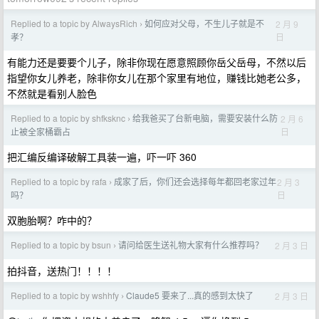
Replied to a topic by AlwaysRich
如何应对父母，不生儿子就是不
2 月 9
›
日
孝？
有能力还是要要个儿子，除非你现在愿意照顾你岳父岳母，不然以后
指望你女儿养老，除非你女儿在那个家里有地位，赚钱比她老公多，
不然就是看别人脸色
Replied to a topic by shfksknc
给我爸买了台新电脑，需要安装什么防
2 月 6
›
日
止被全家桶霸占
把汇编反编译破解工具装一遍，吓一吓 360
Replied to a topic by rafa
成家了后，你们还会选择每年都回老家过年
2 月 3
›
日
吗？
双胞胎啊？咋中的？
Replied to a topic by bsun
请问给医生送礼物大家有什么推荐吗？
2 月 3 日
›
拍抖音，送热门！！！！
Replied to a topic by wshhfy
Claude5 要来了...真的感到太快了
2 月 3 日
›