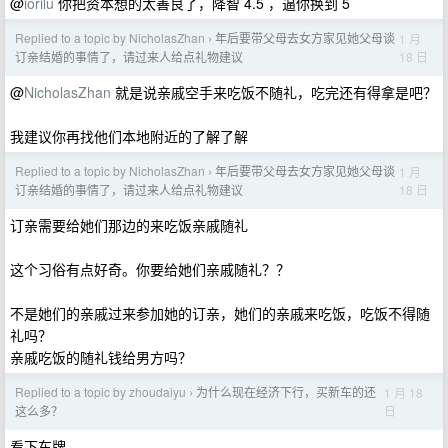
@
iorilu
你把资本想的太善良了，降智 4.5 ，逼你换到 5
Replied to a topic by NicholasZhan
年后要带父母去女方家见她父母谈
1 月
›
18 日
订亲结婚的事情了，请过来人给点礼物建议
@
NicholasZhan
就是说亲戚空手来吃饭不随礼，吃完还有得拿是吧？
我建议你再找他们本地附近的了解了解
Replied to a topic by NicholasZhan
年后要带父母去女方家见她父母谈
1 月
›
18 日
订亲结婚的事情了，请过来人给点礼物建议
订亲需要给她们那边的来吃饭亲戚随礼
这个习俗有点好奇。你要给她们亲戚随礼？？
不是她们的亲戚过来参加她的订亲，她们的亲戚来吃饭，吃饭不得随
礼吗？
亲戚吃饭的随礼钱给男方吗？
Replied to a topic by zhoudaiyu
为什么现在经济下行，买新车的还
1 月 18
›
日
这么多？
看下车牌