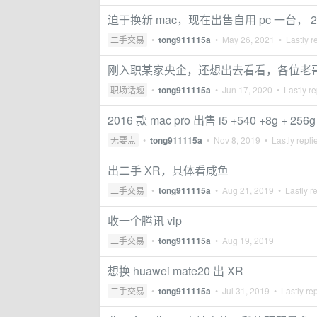
迫于换新 mac，现在出售自用 pc 一台， 20
二手交易
•
tong911115a
•
May 26, 2021
• Lastly r
刚入职某家央企，还想出去看看，各位老
职场话题
•
tong911115a
•
Jun 17, 2020
• Lastly re
2016 款 mac pro 出售 i5 +540 +8g + 256g
无要点
•
tong911115a
•
Nov 8, 2019
• Lastly repli
出二手 XR，具体看咸鱼
二手交易
•
tong911115a
•
Aug 21, 2019
• Lastly r
收一个腾讯 vip
二手交易
•
tong911115a
•
Aug 19, 2019
想换 huawei mate20 出 XR
二手交易
•
tong911115a
•
Jul 31, 2019
• Lastly re