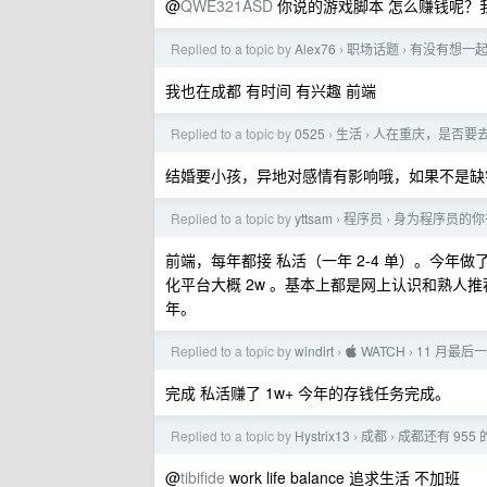
@
QWE321ASD
你说的游戏脚本 怎么赚钱呢？
Replied to a topic by
Alex76
职场话题
有没有想一起
›
›
我也在成都 有时间 有兴趣 前端
Replied to a topic by
0525
生活
人在重庆，是否要
›
›
结婚要小孩，异地对感情有影响哦，如果不是缺
Replied to a topic by
yttsam
程序员
身为程序员的你
›
›
前端，每年都接 私活（一年 2-4 单）。今年做
化平台大概 2w 。基本上都是网上认识和熟人
年。
Replied to a topic by
windirt
 WATCH
11 月最
›
›
完成 私活赚了 1w+ 今年的存钱任务完成。
Replied to a topic by
Hystrix13
成都
成都还有 955
›
›
@
tibifide
work life balance 追求生活 不加班