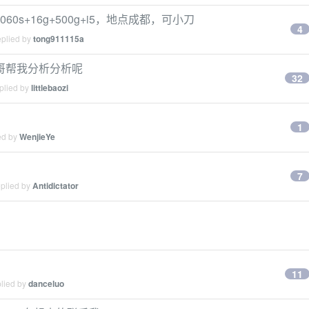
60s+16g+500g+i5，地点成都，可小刀
4
eplied by
tong911115a
哥帮我分析分析呢
32
plied by
littlebaozi
1
ed by
WenjieYe
7
eplied by
Antidictator
11
plied by
danceluo