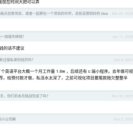
我现在时间大把可以弄
搞点创意项目，或者一起孵化一个项目的伙伴，目前没想到好的 idea
Mar 20, 202
去一线城市挣钱？
Jan 11, 202
钱的话不建议
有过接私单的经历吗？
Dec 8, 202
了个英语平台大概一个月工作量 1.6w ，后续还有 c 端小程序。去年做可视
推荐，给预付款才做，私活水太深了，之前可视化项目要尾款拖欠整整半
后一天，你们的本月挑战完成了吗?
Nov 30, 202
 的小公司嘛
Nov 2, 202