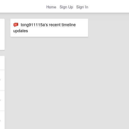
Home
Sign Up
Sign In
tong911115a's recent timeline
updates