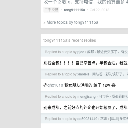
收一个 2 收 x，支持电信，我的预算最多 
二手交易
•
tong911115a
•
Oct 22, 2018
More topics by tong911115a
»
tong911115a's recent replies
Replied to a topic by
pjee
成都
最近要交房了，有没
›
›
别找全包！！！！自己幸苦点，半包合适，我就
Replied to a topic by
xiaoleis
问与答
彩礼谈好了，
›
›
@
qhx1018
我女朋友泸州的 给了 12w 😂
Replied to a topic by
mengjisang
问与答
成都卷的
›
›
别来成都，之前好点的外企也开始裁员了，成都 
Replied to a topic by
qq50081449
求职
[深圳] 
›
›