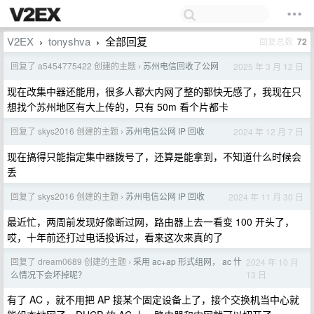
V2EX
tonyshva
全部回复
回复总数
72
›
›
回复了 a5454775422 创建的主题
苏州电信回收了公网
2025 年 3 月 12 日
›
现在改集中器还能用，很多人都大内网了整的都快无感了，我现在只
想找个苏州地区有大上传的，只有 50m 看个片都卡
回复了 skys2016 创建的主题
苏州电信公网 IP 回收
2024 年 12 月 7 日
›
现在搞得只能指定集中器拨号了，还算是能拿到，不知道什么时候会
丢
回复了 skys2016 创建的主题
苏州电信公网 IP 回收
2024 年 11 月 30 日
›
最近忙，两周前发现好像断过网，路由器上去一看变 100 开头了，
哎，十年前还打过电话投诉过，看来这次来真的了
回复了 dream0689 创建的主题
采用 ac+ap 形式组网， ac 什
2024 年 10 月
›
13 日
么情况下会坏掉呢？
有了 AC ，就不用把 AP 接某个固定设备上了，接个交换机当中心就