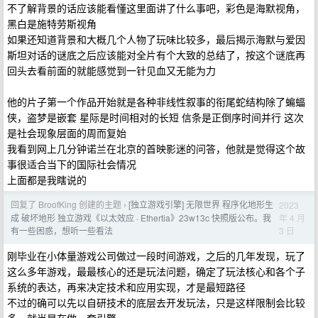
不了解背景的话应该能看懂这里面讲了什么事吧，彩色是海默视角，
黑白是施特劳斯视角
如果还知道背景和大概几个人物了玩味比较多，最后揭示海默与爱因
斯坦对话的谜底之后应该能对全片有个大致的总结了，按这个谜底再
回头去看前面的就能感觉到一针见血又无能为力
他的片子第一个作品开始就是各种非线性叙事的衔尾蛇结构除了蝙蝠
侠，盗梦是嵌套 星际是时间相对的长短 信条是正倒序时间并行 这次
是社会现象层面的周而复始
我看到网上几分钟诺兰在北京的首映影迷的问答，他就是觉得这个故
事很适合当下的国际社会情况
上面都是我瞎说的
回复了 BroofKing 创建的主题
[独立游戏引擎] 无限世界 程序化地形生
2023
›
年 4 月
成 破坏地形 独立游戏《以太效应 · Ethertia》23w13c 快照版公布。我
3 日
有一些困惑，想听一些看法
刚毕业在小体量游戏公司做过一段时间游戏，之后的几年发现，玩了
这么多年游戏，最最核心的还是玩法问题，确定了玩法核心和各个子
系统的表达，再来决定技术和应用实现，才是最短路径
不过的确可以先以自研技术的底层去开发玩法，只是这样限制会比较