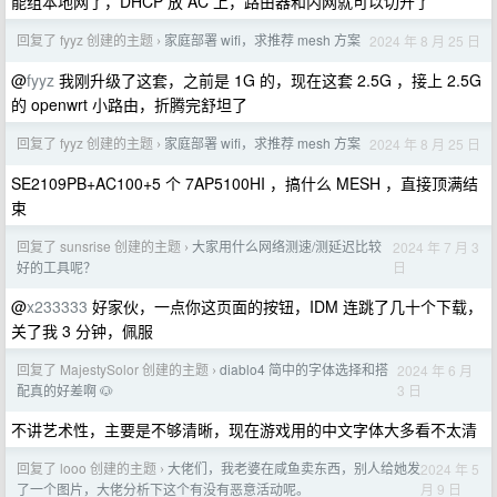
能组本地网了，DHCP 放 AC 上，路由器和内网就可以切开了
回复了 fyyz 创建的主题
家庭部署 wifi，求推荐 mesh 方案
2024 年 8 月 25 日
›
@
fyyz
我刚升级了这套，之前是 1G 的，现在这套 2.5G ，接上 2.5G
的 openwrt 小路由，折腾完舒坦了
回复了 fyyz 创建的主题
家庭部署 wifi，求推荐 mesh 方案
2024 年 8 月 25 日
›
SE2109PB+AC100+5 个 7AP5100HI ，搞什么 MESH ，直接顶满结
束
回复了 sunsrise 创建的主题
大家用什么网络测速/测延迟比较
2024 年 7 月 3
›
日
好的工具呢？
@
x233333
好家伙，一点你这页面的按钮，IDM 连跳了几十个下载，
关了我 3 分钟，佩服
回复了 MajestySolor 创建的主题
diablo4 简中的字体选择和搭
2024 年 6 月
›
3 日
配真的好差啊 🐶
不讲艺术性，主要是不够清晰，现在游戏用的中文字体大多看不太清
回复了 looo 创建的主题
大佬们，我老婆在咸鱼卖东西，别人给她发
2024 年 5
›
月 9 日
了一个图片，大佬分析下这个有没有恶意活动呢。