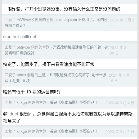
一眼诈骗，打开个浏览器没事，没有输入什么正常是没问题的
回复了 YGBlvcAK 创建的主题
stun.qq.com 不能用了，国内还
2024 年 5 月 3
›
日
有哪个稳定？
stun.hot-chilli.net
回复了 oblivion 创建的主题
光猫改桥接后速度降低的问题与运
2024 年 3 月
›
30 日
营商和厂商的探讨
搞定了，能同步了，接下来看看速度能不能正常
回复了 artms 创建的主题
上海联通有点丧心病狂了, 副卡一张
2024 年 1 月
›
18 日
从 1 毛变 10 块
啥还有低于 10 块的运营商吗？
回复了 kirkge 创建的主题
看完《奥本海默》怀疑自己了
2023 年 9 月 4 日
›
@
jfdnet
很赞同，总觉得黑白视角不太拍海默我就以为是以施特劳斯
视角来了
回复了 kirkge 创建的主题
看完《奥本海默》怀疑自己了
2023 年 9 月 3 日
›