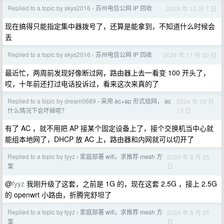
Replied to a topic by skys2016
苏州电信公网 IP 回收
2024 年 12 月 7 日
›
现在搞得只能指定集中器拨号了，还算是能拿到，不知道什么时候会
丢
Replied to a topic by skys2016
苏州电信公网 IP 回收
2024 年 11 月 30 日
›
最近忙，两周前发现好像断过网，路由器上去一看变 100 开头了，
哎，十年前还打过电话投诉过，看来这次来真的了
Replied to a topic by dream0689
采用 ac+ap 形式组网， ac
2024 年 10 月
›
13 日
什么情况下会坏掉呢？
有了 AC ，就不用把 AP 接某个固定设备上了，接个交换机当中心就
能组本地网了，DHCP 放 AC 上，路由器和内网就可以切开了
Replied to a topic by fyyz
家庭部署 wifi，求推荐 mesh 方
2024 年 8 月 25
›
日
案
@
fyyz
我刚升级了这套，之前是 1G 的，现在这套 2.5G ，接上 2.5G
的 openwrt 小路由，折腾完舒坦了
Replied to a topic by fyyz
家庭部署 wifi，求推荐 mesh 方
2024 年 8 月 25
›
日
案