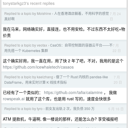
tonystarkgz3's recent replies
Replied to a topic by Moishine
人在香港酒店躺着，不用科学的感觉
7 月 24
›
日
真好啊
我在马来，网络确实好，直接连，也不用安检。不过东西不太好吃+物
价贵
Replied to a topic by veotax
CasOS：自带控制面的容器云平台——不
7 月
›
22 日
用先搭一个 Kubernetes 集群
这个确实好用，我一直在用，用了快 2 年了吧，不对，我用的是这个
https://github.com/icewhaletech/casaos
Replied to a topic by kaelzhang
做了一个 Rust 内核的 pandas-like
7 月
›
20 日
DataFrame，用来实时计算 K 线技术指标
已经有了一个类似的：
https://github.com/tafia/calamine
， 我做
rowspeak.ai
就用了这个库，也是用 rust 写的，速度会快很多
Replied to a topic by tyro
前女友出轨 2 次，我负债 350 万
5 月 16 日
›
ATM 提款机，牛逼啊, 像一楼说的那样，还能怎么办? 享受福报吧