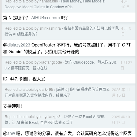
Replied to a topic by hahastudio
Real Money, Fake Models:
4 月
›
10 日
Deceptive Model Claims in Shadow APIs
第 N 是哪个？
AIHUBxxx.com
吗？
Replied to a topic by shinkashinra
各位有没有靠谱的方法可以给团队
4 月 3
›
日
提供 AI 编程服务的？
@
dislazy2023
OpenRouter 不可行，我的号就被封了，用不了 GPT
和 Gemini 的模型了，只能用其他开源的
Replied to a topic by xiaofangcode
逆向 Claudecode。每人送 20$，
1 月 27
›
日
0.2 倍率随便玩，智力在线
ID: 447, 谢谢，祝大发
Replied to a topic by dark495
[后续 5] 我申请福建通信管理局公
2025 年 11
›
月 15 日
开对泉州联通的责令整改内容，结果来了
支持硬刚！
Replied to a topic by tonystarkgz3
我做了一款 Excel AI 智能
2025 年 10
›
月 17 日
体，让 AI 来做 Excel, 再也不用去查公式了
@
snw
嗯，感谢你的分享，很有启发，会认真研究怎么觉得这个图表