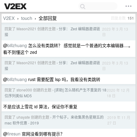
V2EX
touch
全部回复
回复总数
151
›
›
回复了 Mason2021 创建的主题
分享： Zed 编辑器邀请链
2023 年 3 月 13
›
日
接
@
billzhuang
怎么没有类跳转？ 感觉就是一个普通的文本编辑器....。
看不到懂这个 zed
回复了 Mason2021 创建的主题
分享： Zed 编辑器邀请链
2023 年 3 月 13
›
日
接
@
billzhuang
rust 需要配置 lsp 吗，我看没有类跳转
回复了 stone000 创建的主题
[求助] 怎么随机产生不重复的 18
2020 年 12 月
›
18 日
位序列类似 MD5
不是应该上雪花 id 算法，保证你不重复
回复了 uhayate 创建的主题
开个帖子，来收集黑色星期五的
2019 年 11 月
›
27 日
mac 软件优惠 - 2019
@
firesun
官网没看到哪有提示？