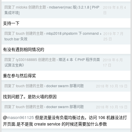
回复了 midoks 创建的主题
mdserver(mac 版) 3.2.1.8 [ PHP
2019 年 8 月 4
›
日
集成环境]
支持一下
回复了 touch 创建的主题
mbp2018 phpstorm 下 command +
2019 年 7 月
›
25 日
touch bar 失效
有没有遇到相同情况的
回复了 ly330168885 创建的主题
赠送 4 本《 PHP 程序员面
2019 年 6 月
›
17 日
试算法宝典》
重在参与然后得奖
回复了 touch 创建的主题
docker swarm 部署问题
2018 年 10 月 19 日
›
找到问题了。是防火墙的原因
回复了 touch 创建的主题
docker swarm 部署问题
2018 年 10 月 19 日
›
@
mason961125
但是流量没有负载均衡过去。访问 106 机器没法打
开页面.是不是我 create service 的时候还需要加什么参数