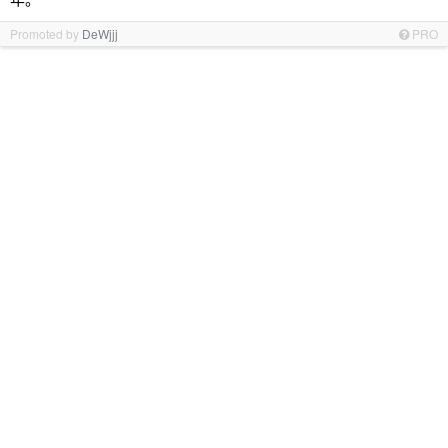
Promoted by
DeWjjj
PRO