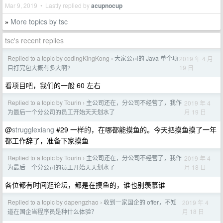
Mar 9, 2019 • Lastly replied by
acupnocup
More topics by tsc
»
tsc's recent replies
Replied to a topic by codingKingKong
大家公司的 Java 单个项
2019 年 4 月
›
19 日
目打完包大概有多大啊?
看项目吧，我们的一般 60 左右
Replied to a topic by Tourin
主公司还在，分公司不经营了，我作
2019 年 4
›
月 19 日
为最后一个分公司的员工开始天天划水了
@
strugglexiang
#29 一样的，在哪都能摸鱼的。今天把摸鱼摸了一年
都工作辞了，准备下家摸鱼
Replied to a topic by Tourin
主公司还在，分公司不经营了，我作
2019 年 4
›
月 18 日
为最后一个分公司的员工开始天天划水了
各位都有时间逛论坛，都是在摸鱼的，谁也别羡慕谁
Replied to a topic by dapengzhao
收到一家国企的 offer，不知
2019 年 4
›
月 18 日
道在国企当程序员是种什么体验？