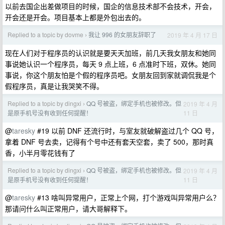
以前去国企出差做项目的时候，国企的信息技术部不会技术，开会，
开会还是开会。项目基本上都是外包出去的。
Replied to a topic by dovme
我让 996 的女朋友辞职了
2019 年 4 月 17 日
›
现在人们对于程序员的认识就是要天天加班，前几天我女朋友和她同
事说她认识一个程序员，每天 9 点上班，6 点准时下班，双休。她同
事说，你这个朋友怕是个假的程序员吧。女朋友回到家就调侃我是个
假程序员，真是让我哭笑不得。
Replied to a topic by dingxi
QQ 号被盗，绑定手机也被修改。但
2019 年 4 月
›
11 日
是原手机号没有收到任何提醒！
@
taresky
#19 以前 DNF 还流行时，与室友就破解盗过几个 QQ 号，
拿着 DNF 号去卖，记得有个号中还有套天空套，卖了 500，那时真
香，小半月零花钱有了
Replied to a topic by dingxi
QQ 号被盗，绑定手机也被修改。但
2019 年 4 月
›
11 日
是原手机号没有收到任何提醒！
@
taresky
#13 啥叫异常用户，正常上个网，打个游戏叫异常用户么？
那请问什么叫正常用户，请大哥解释下。