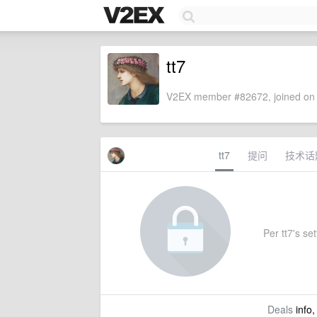
tt7
V2EX member #82672, joined on 
tt7
提问
技术话
Per tt7's set
Deals
info,