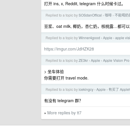
打开 ins, x, Reddit, telegram 什么时候卡过。
Replied to a topic by
SOSdanOffical
咖啡
不能喝奶的
›
›
豆浆、oat milk, 椰奶，杏仁奶，核桃露…都可
Replied to a topic by
Winner4good
Apple
apple v
›
›
https://imgur.com/JdHZK28
Replied to a topic by
ZE3kr
Apple
Apple Vision 
›
›
> 坐车体验
你需要打开 travel mode.
Replied to a topic by
icekingcy
Apple
有买了 Apple
›
›
有没有 telegram 群？
More replies by tt7
»