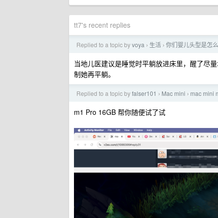
tt7's recent replies
Replied to a topic by
voya
生活
你们婴儿头型是怎
›
›
当地儿医建议是睡觉时平躺放进床里，醒了尽量增加
制她再平躺。
Replied to a topic by
falser101
Mac mini
mac mini
›
›
m1 Pro 16GB 帮你随便试了试