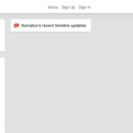
Home
Sign Up
Sign In
ttomatoo's recent timeline updates