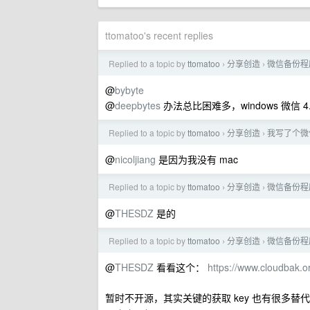
ttomatoo's recent replies
Replied to a topic by
ttomatoo
分享创造
微信备份程序 
›
›
@
bybyte
@
deepbytes
办法总比困难多，windows 微信
Replied to a topic by
ttomatoo
分享创造
我写了个微
›
›
@
nicoljiang
是因为我没有 mac
Replied to a topic by
ttomatoo
分享创造
微信备份程序 
›
›
@
THESDZ
是的
Replied to a topic by
ttomatoo
分享创造
微信备份程序 
›
›
@
THESDZ
看看这个：
https://www.cloudbak.o
暂时不开源，其实关键的获取 key 也有很多