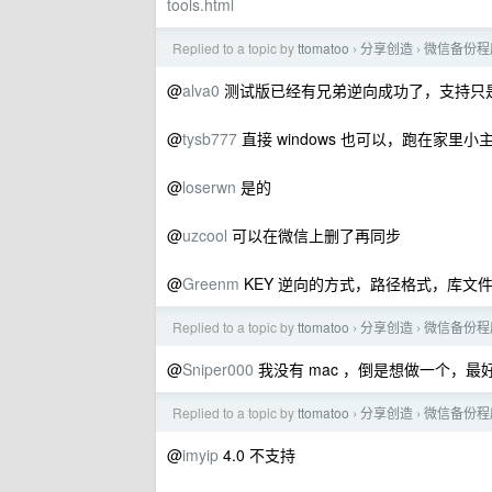
tools.html
Replied to a topic by
ttomatoo
分享创造
微信备份程序 
›
›
@
alva0
测试版已经有兄弟逆向成功了，支持只
@
tysb777
直接 windows 也可以，跑在家里小
@
loserwn
是的
@
uzcool
可以在微信上删了再同步
@
Greenm
KEY 逆向的方式，路径格式，库文
Replied to a topic by
ttomatoo
分享创造
微信备份程序 
›
›
@
Sniper000
我没有 mac ，倒是想做一个，最好有
Replied to a topic by
ttomatoo
分享创造
微信备份程序 
›
›
@
imyip
4.0 不支持