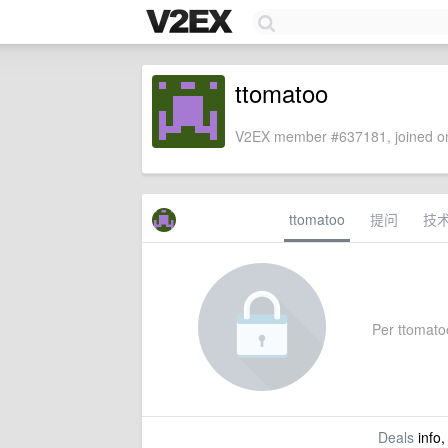
ttomatoo
V2EX member #637181, joined on
ttomatoo
提问
技
Per ttomatoo
Deals
info,