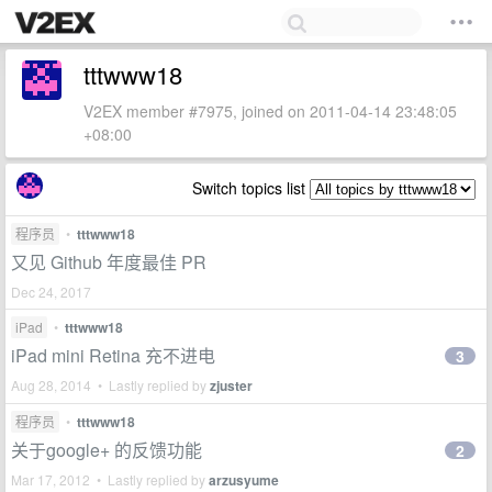
tttwww18
V2EX member #7975, joined on 2011-04-14 23:48:05
+08:00
Switch topics list
程序员
•
tttwww18
又见 Github 年度最佳 PR
Dec 24, 2017
iPad
•
tttwww18
iPad mini Retina 充不进电
3
Aug 28, 2014 • Lastly replied by
zjuster
程序员
•
tttwww18
关于google+ 的反馈功能
2
Mar 17, 2012 • Lastly replied by
arzusyume