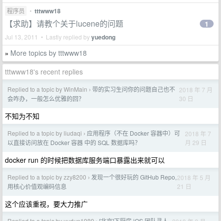
程序员
•
tttwww18
【求助】请教个关于lucene的问题
1
Jul 13, 2011 • Lastly replied by
yuedong
More topics by tttwww18
»
tttwww18's recent replies
Replied to a topic by WinMain
带的实习生问你的问题自己也不
2018 年 7 月
›
30 日
会咋办，一般怎么优雅的回？
不知为不知
Replied to a topic by liudaqi
应用程序（不在 Docker 容器中）可
2018 年 7
›
月 29 日
以直接访问放在 Docker 容器 中的 SQL 数据库吗？
docker run 的时候把数据库服务端口暴露出来就可以
Replied to a topic by zzy8200
发现一个很好玩的 GitHub Repo,
2018 年 5 月
›
21 日
用核心价值观编码信息
这个应该重视，要大力推广
Replied to a topic by yudun1989
[北京]下厨房 iOS 团队寻人