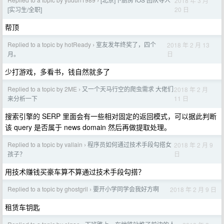
2018 年 3 月
›
20 日
[实习生/全职]
帮顶
Replied to a topic by hotReady
室友发年终奖了，四个
2018 年 2 月 13
›
日
月。
少打游戏，多看书，钱自然就多了
Replied to a topic by 2ME
又一个天马行空的爬虫需求 大佬们
2018 年 2 月
›
11 日
来分析一下
搜索引擎的 SERP 里面会有一些相对固定的返回模式，可以据此判断
该 query 是否属于 news domain 然后再做提取处理。
Replied to a topic by vallain
程序员如何通过技术手段勾搭女
2018 年 2 月 9
›
日
孩子？
用技术赚钱买豪车算不算通过技术手段勾搭？
Replied to a topic by ghostgril
要开小学同学会我好方啊
2018 年 2 月 9 日
›
租赁车钥匙