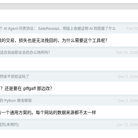
 AI Agent 问责协议： SafeReceipt，用链上收据证明 AI 到底做了什么
Feb 2
错误的交易，损失也是无法挽回的，为什么需要这个工具呢？
有什么适合自由职业去的办公场所吗？
Feb 24, 202
ff 突然收不到验证码了
Dec 5, 202
要在 giffgaff 那边改？
 Python 爬虫框架
Dec 3, 202
有一个通用方案的。每个网站的数据来源都不太一样
历(未预约)
Jun 12, 202