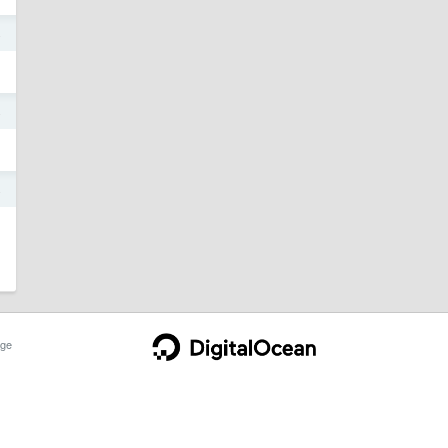
4
4
4
ge