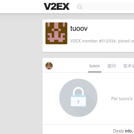
tuoov
V2EX member #512334, joined on
tuoov
提问
技术
Per tuoov's 
Deals
info,