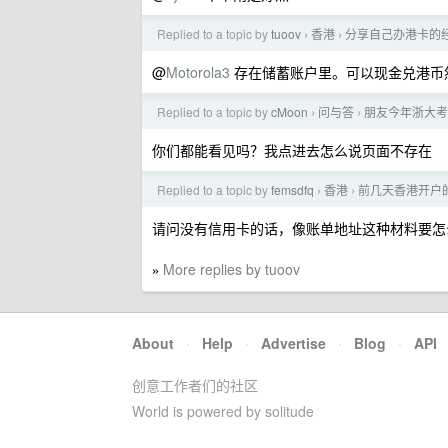
Replied to a topic by
tuoov
香港
分享自己办港卡的经
›
›
@
Motorola3
存在储蓄账户里。可以现金兑港币
Replied to a topic by
cMoon
问与答
朋友今年浙大考
›
›
你们都能看见吗？我点进去怎么说页面不存在
Replied to a topic by
femsdfq
香港
前几天香港开户的
›
›
请问没有信用卡的话，像账单地址这种材料要怎
More replies by tuoov
»
About
·
Help
·
Advertise
·
Blog
·
API
创意工作者们的社区
World is powered by solitude