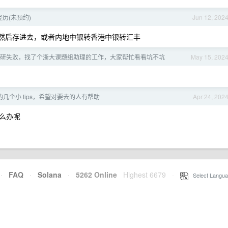
历(未预约)
Jun 12, 202
然后存进去，或者内地中银转香港中银转汇丰
研失败，找了个浙大课题组助理的工作，大家帮忙看看坑不坑
May 15, 202
几个小 tips，希望对要去的人有帮助
Apr 24, 202
么办呢
·
FAQ
·
Solana
·
5262 Online
Highest 6679
·
Select Langua