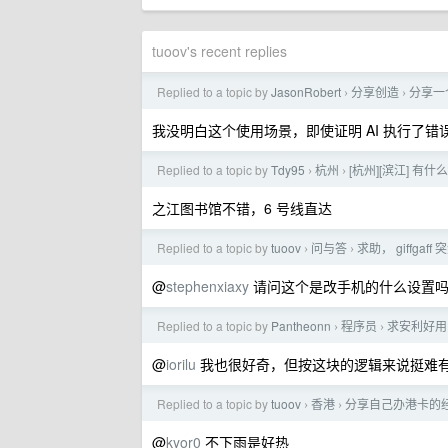
tuoov's recent replies
Replied to a topic by
JasonRobert
分享创造
分享一个
›
›
我没明白这个使用场景，即使证明 AI 执行了
Replied to a topic by
Tdy95
杭州
[杭州][滨江] 
›
›
之江图书馆不错，6 号线直达
Replied to a topic by
tuoov
问与答
求助， giffga
›
›
@
stephenxiaxy
请问这个是改手机的什么设置吗？还是
Replied to a topic by
Pantheonn
程序员
求安利好用的
›
›
@
iorilu
我也很好奇，但按这块的逻辑来说挺难
Replied to a topic by
tuoov
香港
分享自己办港卡的经
›
›
@
kyor0
不下雨是好热