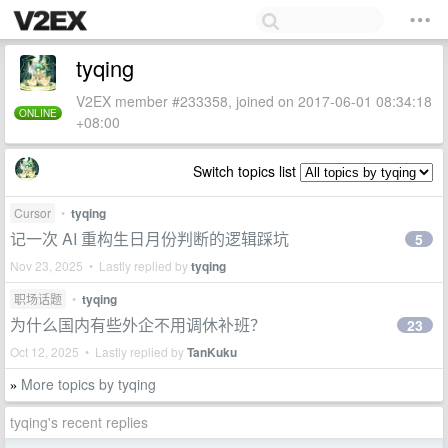
tyqing
V2EX member #233358, joined on 2017-06-01 08:34:18
ONLINE
+08:00
Switch topics list
Cursor
•
tyqing
记一次 AI 重构生日月份判断的逻辑踩坑
5
Nov 23, 2025 • Lastly replied by
tyqing
职场话题
•
tyqing
为什么国内有些外企不用调休补班？
23
Oct 12, 2025 • Lastly replied by
TanKuku
More topics by tyqing
»
tyqing's recent replies