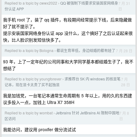
Replied to a topic by cwwx2022
QQ 被强制下线要求安装国家网络身
7 月 31
›
日
份认证 APP
我手机 root 了，装了 qq 插件，有段期间经常提示下线，后来隐藏做
好了就不提示了。
提示安装国家网络身份认证 app 没什么，这个搞好了之后认证起来很
快，比人脸识别发短信快多了。
Replied to a topic by Bologna
都说生育率低，身边结婚的都有娃了
7 月 28 日
›
93 年，上了一定年纪的公司同事和大学同学基本都结婚生子了，我不
想结了
Replied to a topic by youngforever
求推荐台 5K 内 windows 的核显笔
7 月
›
28 日
记本，现在显卡太贵了买不起独显
我是加钱党，一台笔记本通常生命周期有 5 年以上，用的久的东西建
议多投入一点，加钱上 Ultra X7 358H
Replied to a topic by wombat
Jetbrains 针对 JetBrains AI 限制中国地
7 月 8
›
日
区访问
我能访问，建议用 proxifer 做分流试试