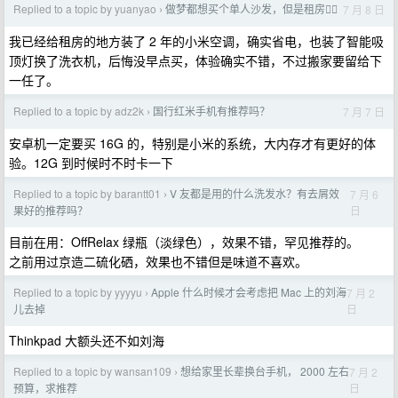
Replied to a topic by yuanyao
做梦都想买个单人沙发，但是租房😮‍💨
7 月 8 日
›
我已经给租房的地方装了 2 年的小米空调，确实省电，也装了智能吸
顶灯换了洗衣机，后悔没早点买，体验确实不错，不过搬家要留给下
一任了。
Replied to a topic by adz2k
国行红米手机有推荐吗？
7 月 7 日
›
安卓机一定要买 16G 的，特别是小米的系统，大内存才有更好的体
验。12G 到时候时不时卡一下
Replied to a topic by barantt01
V 友都是用的什么洗发水？有去屑效
7 月 6
›
日
果好的推荐吗？
目前在用：OffRelax 绿瓶（淡绿色），效果不错，罕见推荐的。
之前用过京造二硫化硒，效果也不错但是味道不喜欢。
Replied to a topic by yyyyu
Apple 什么时候才会考虑把 Mac 上的刘海
7 月 2
›
日
儿去掉
Thinkpad 大额头还不如刘海
Replied to a topic by wansan109
想给家里长辈换台手机， 2000 左右
7 月 2
›
日
预算，求推荐