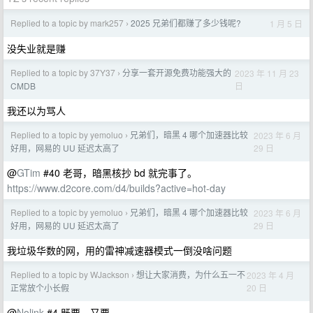
Replied to a topic by mark257
2025 兄弟们都赚了多少钱呢?
1 月 5 日
›
没失业就是赚
Replied to a topic by 37Y37
分享一套开源免费功能强大的
2023 年 11 月 23
›
日
CMDB
我还以为骂人
Replied to a topic by yemoluo
兄弟们，暗黑 4 哪个加速器比较
2023 年 6 月
›
29 日
好用，网易的 UU 延迟太高了
@
GTim
#40 老哥，暗黑核抄 bd 就完事了。
https://www.d2core.com/d4/builds?active=hot-day
Replied to a topic by yemoluo
兄弟们，暗黑 4 哪个加速器比较
2023 年 6 月
›
29 日
好用，网易的 UU 延迟太高了
我垃圾华数的网，用的雷神减速器模式一倒没啥问题
Replied to a topic by WJackson
想让大家消费，为什么五一不
2023 年 4 月
›
20 日
正常放个小长假
@
Nolink
#4 既要，又要