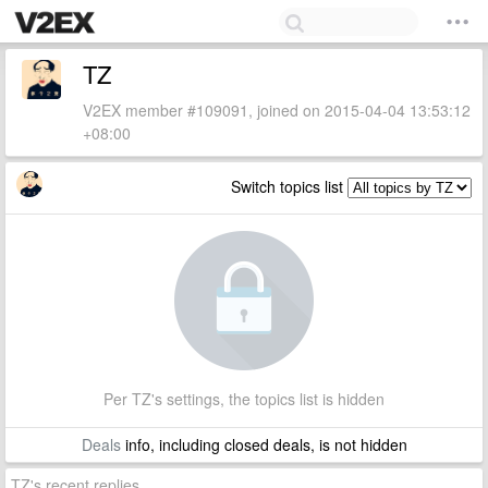
TZ
V2EX member #109091, joined on 2015-04-04 13:53:12
+08:00
Switch topics list
Per TZ's settings, the topics list is hidden
Deals
info, including closed deals, is not hidden
TZ's recent replies