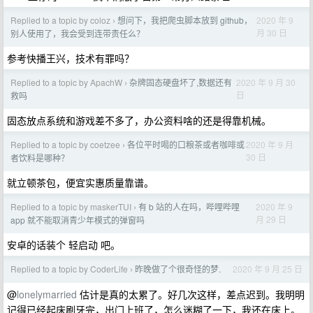
Replied to a topic by coloz
想问下，我把爬虫脚本放到 github，
2020 年 9
›
月 30 日
别人使用了，我会受到连带责任么？
参考快播王兴，技术有罪吗？
Replied to a topic by ApachW
杂牌固态硬盘坏了,数据还有
2020 年 9 月 30
›
日
救吗
固态放点系统和游戏差不多了，办公资料啥的还是得靠机械。
Replied to a topic by coetzee
各位平时喝的口粮茶或者咖啡或
2020 年 9 月
›
30 日
者饮料是哪种？
就立顿茶包，便宜实惠质量靠谱。
Replied to a topic by maskerTUI
有 b 站的人在吗，哔哩哔哩
2020 年 9
›
月 29 日
app 就不能取消青少年模式的弹窗吗
安卓的话装个 轻启动 吧。
Replied to a topic by CoderLife
昨晚做了个很奇怪的梦.
2020 年 9 月 25 日
›
@
lonelymarried
估计是真的太累了。好几次这样，差点迟到。我明明
记得已经起床刷牙完，出门上班了，怎么迷糊了一下，我还在床上。