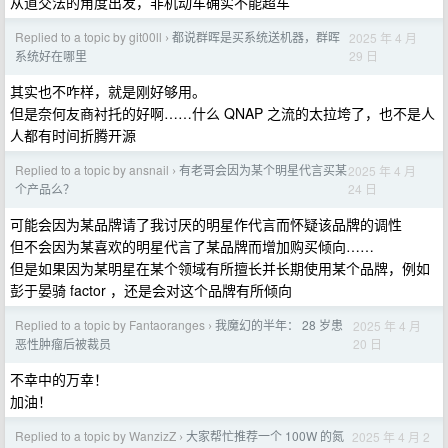
从道交法的角度出发，非机动车确实不能超车
Replied to a topic by git00ll
都说群晖是买系统送机器，群晖
2025 年 4 月
›
29 日
系统好在哪里
其实也不咋样，就是刚好够用。
但是奈何友商衬托的好啊……什么 QNAP 之流的太拉垮了，也不是人
人都有时间折腾开源
Replied to a topic by ansnail
有老哥会因为某个明星代言买某
2025 年 4 月
›
24 日
个产品么？
可能会因为某品牌请了我讨厌的明星作代言而怀疑该品牌的调性
但不会因为某喜欢的明星代言了某品牌而增加购买倾向……
但是如果因为某明星在某个领域有所擅长并长期使用某个品牌，例如
彭于晏骑 factor ，还是会对这个品牌有所倾向
Replied to a topic by Fantaoranges
我魔幻的半年： 28 岁患
2025 年 4 月
›
20 日
恶性肿瘤后被裁员
不幸中的万幸！
加油！
Replied to a topic by WanzizZ
大家帮忙推荐一个 100W 的氮
2025 年 4 月 2
›