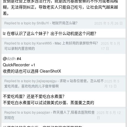
反倒是社会上很多违法行为，就是因为基层警察的不作为或者捣糨
糊，无法得到纠正，导致老实人只能自己吃亏，让社会风气越来越
差。
Replied to a topic by ShiBuYi
地狱开局怎么破？
2025 年 5 月 26 日
›
lz 在哪认识了这么个妹子？出于什么动机提这个问题？
Replied to a topic by KaneW95
Mac 上有好用的录屏软件吗？
2025 年 5 月
›
17 日
可以录制内置音频的
@
dzdh
#4
QuickRecorder +1
收费的话也可以选择 CleanShotX
Replied to a topic by jiajiapapajgu
求助 v 站各位爸爸，怎么给不
2025 年 5
›
月 13 日
爱吃鸡蛋，喜欢吃肉的儿子做早餐啊
不爱吃鸡蛋？还是不爱吃白水煮蛋？
不爱吃白水煮蛋可以试试做美式炒蛋、蒸蛋羹之类的
Replied to a topic by paopjian
昨天撞人了,陪着去医院检查
2025 年 5 月 12
›
日
到现在