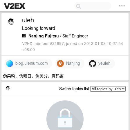
uleh
Looking forward
🏢
Nanjing Fujitsu
/ Staff Engineer
V2EX member #31697, joined on 2013-01-03 10:27:54
+08:00
blog.ulenium.com
Nanjing
yeuleh
伪果粉，伪精日，伪美分，真码畜
Switch topics list