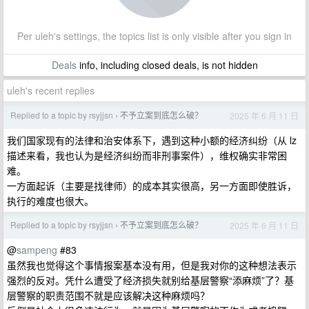
Per uleh's settings, the topics list is only visible after you sign in
Deals
info, including closed deals, is not hidden
uleh's recent replies
Replied to a topic by rsyjjsn
不予立案到底怎么破？
2025 年 6 月 11 日
›
我们国家现有的法律和治安体系下，遇到这种小额的经济纠纷（从 lz
描述来看，我也认为是经济纠纷而非刑事案件），维权确实非常困
难。
一方面起诉（主要是找律师）的成本其实很高，另一方面即使胜诉，
执行的难度也很大。
Replied to a topic by rsyjjsn
不予立案到底怎么破？
2025 年 6 月 11 日
›
@
sampeng
#83
虽然我也觉得这个事情报案基本没有用，但是我对你的这种想法表示
强烈的反对。凭什么遭受了经济损失就别给基层警察“添麻烦”了？基
层警察的职责范围不就是应该解决这种麻烦吗？