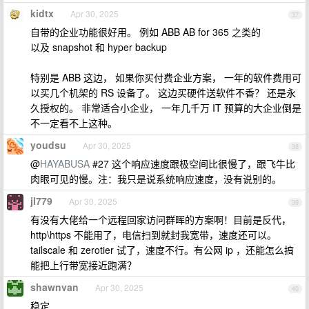
kidtx
Apr 30, 2025
37
自带的企业功能很好用。 例如 ABB AB for 365 之类的
以及 snapshot 和 hyper backup
特别是 ABB 这边， 如果你买付费企业方案， 一年的软件费用可
以买几个机架的 RS 设备了。 这边买硬件送软件不香？ 还是永
久授权的。 非常适合小企业， 一年几千万 IT 预算的大企业倒是
不一定看不上这种。
youdsu
Apr 30, 2025
38
@
HAYABUSA
#27 这个响应速度跟极空间比很慢了，跟飞牛比
肉眼可见的慢。注：我只是说系统响应速度，没有说别的。
jl779
Apr 30, 2025
39
有没有大佬给一个远程回家访问群晖的方案啊！目前是反代，
http\https 不能用了，电信扫到就封我宽带，速度还可以。
tailscale 和 zerotier 试了，速度不行。有公网 ip ，还能怎么搞
能把上行带宽接近跑满？
shawnvan
Apr 30, 2025
40
稳定