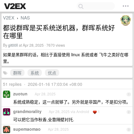
V2EX
NAS
›
都说群晖是买系统送机器，群晖系统好
在哪里
By
git00ll
at Apr 28, 2025 · 7670 views
如果是黑群晖的话，相比于直接使用 linux 系统或者 飞牛之类好在哪
里。
群晖
系统
优点
51 replies
•
2026-01-16 17:03:04 +08:00
zuotun
Apr 28, 2025
1
系统成熟稳定，这一点就够了。另外就是非国产，不是扣分项。
grandmorality
Apr 28, 2025 via Android
1
2
可以把它当作秋香,全靠隔壁衬托.
supemaomao
Apr 28, 2025
3