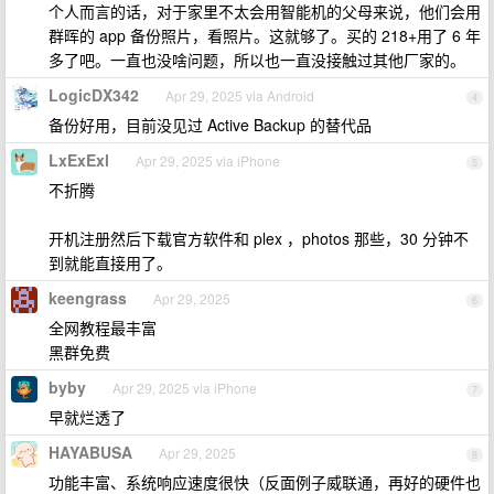
个人而言的话，对于家里不太会用智能机的父母来说，他们会用
群晖的 app 备份照片，看照片。这就够了。买的 218+用了 6 年
多了吧。一直也没啥问题，所以也一直没接触过其他厂家的。
LogicDX342
Apr 29, 2025 via Android
4
备份好用，目前没见过 Active Backup 的替代品
LxExExl
Apr 29, 2025 via iPhone
5
不折腾
开机注册然后下载官方软件和 plex ，photos 那些，30 分钟不
到就能直接用了。
keengrass
Apr 29, 2025
6
全网教程最丰富
黑群免费
byby
Apr 29, 2025 via iPhone
7
早就烂透了
HAYABUSA
Apr 29, 2025
8
功能丰富、系统响应速度很快（反面例子威联通，再好的硬件也