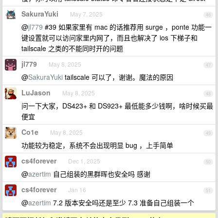
SakuraYuki
May 7, 2025
46
@
jl779
#39 如果家里有 mac 的话推荐用 surge ，ponte 功能一
键设置就可以访问家里内网了，而且也解决了 ios 下梯子和
tailscale 之类的不能同时开的问题
jl779
May 8, 2025
47
@
SakuraYuki
tailscale 可以了，谢谢。魔法的原因
LuJason
May 8, 2025
48
问一下大家，DS423+ 和 DS923+ 最低能多少钱啊，啥时候买最
便宜
Co1e
May 8, 2025
49
功能较为稳定，系统不会出现明显 bug ，上手简单
cs4forever
Dec 1, 2025
50
@
azertim
自己组装的黑群晖也安全吗 感谢
cs4forever
Jan 16
51
@
azertim
7.2 版本安全吗还是至少 7.3 准备自己组装一个