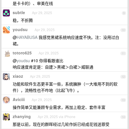
是卡卡的）、审美在线
subtle
Apr 29, 2025
9
稳，不折腾
youdsu
Apr 29, 2025
10
@
HAYABUSA
我感觉黑裙系统响应速度不快。注：没用过白
裙。
totoro625
Apr 29, 2025
11
@
youdsu
#10 你得看跟谁比
响应速度肯定是：自建＞黑裙＞白裙＞威联通
xiaoz
Apr 29, 2025
12
功能和软件生态更丰富一些，系统臃肿（一大堆用不到的软
件），流畅性也不咋地（比起飞牛）。
Aviciii
Apr 29, 2025
13
操作简单又能兼顾专业需求，再加上稳定、套件丰富
zhanying
Apr 29, 2025 via iPhone
14
那是以前，现在的群晖经过几轮作妖已经成花钱送罪受