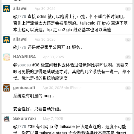
alfawei
Apr 30, 2025
41
@
jl779
直接 ddns 就可以跑满上行带宽，但不适合长时间用，
否则上行流量太大还是会被限制的。tailscale 在 ipv6 直连下基
本上也可以满速。frp 走 cn2 gia 线路基本也可以满速
alfawei
Apr 30, 2025
42
@
jl779
还是就是家里公网开 ss 服务，
HAYABUSA
Apr 30, 2025
43
@
youdsu
#38 极空间我也去体验过没觉得比群晖快啊。真要肉
眼可见慢的那得是威联通才对。其他的几个系统有一说一，都不
慢。我也是指的系统响应速度
geniussoft
Apr 30, 2025 via iPhone
44
系统没有明显的 bug ，
安全性好，只要自动升级。
SakuraYuki
May 7, 2025
45
@
jl779
#39 有公网 ip 你 tailscale 应该是直连的，速度不可能
慢，你可以用 tailscale status 命令看看连接状态是不是 direct