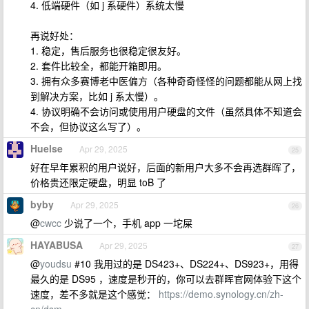
4. 低端硬件（如 j 系硬件）系统太慢
再说好处：
1. 稳定，售后服务也很稳定很友好。
2. 套件比较全，都能开箱即用。
3. 拥有众多赛博老中医偏方（各种奇奇怪怪的问题都能从网上找
到解决方案，比如 j 系太慢）。
4. 协议明确不会访问或使用用户硬盘的文件（虽然具体不知道会
不会，但协议这么写了）。
Huelse
Apr 29, 2025
25
好在早年累积的用户说好，后面的新用户大多不会再选群晖了，
价格贵还限定硬盘，明显 toB 了
byby
Apr 29, 2025
26
@
cwcc
少说了一个，手机 app 一坨屎
HAYABUSA
Apr 29, 2025
27
@
youdsu
#10 我用过的是 DS423+、DS224+、DS923+，用得
最久的是 DS95 ，速度是秒开的，你可以去群晖官网体验下这个
速度，差不多就是这个感觉：
https://demo.synology.cn/zh-