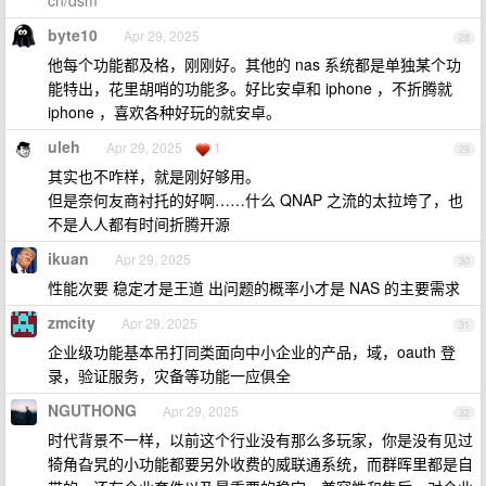
cn/dsm
byte10
Apr 29, 2025
28
他每个功能都及格，刚刚好。其他的 nas 系统都是单独某个功
能特出，花里胡哨的功能多。好比安卓和 iphone ，不折腾就
iphone ，喜欢各种好玩的就安卓。
uleh
Apr 29, 2025
1
29
其实也不咋样，就是刚好够用。
但是奈何友商衬托的好啊……什么 QNAP 之流的太拉垮了，也
不是人人都有时间折腾开源
ikuan
Apr 29, 2025
30
性能次要 稳定才是王道 出问题的概率小才是 NAS 的主要需求
zmcity
Apr 29, 2025
31
企业级功能基本吊打同类面向中小企业的产品，域，oauth 登
录，验证服务，灾备等功能一应俱全
NGUTHONG
Apr 29, 2025
32
时代背景不一样，以前这个行业没有那么多玩家，你是没有见过
犄角旮旯的小功能都要另外收费的威联通系统，而群晖里都是自