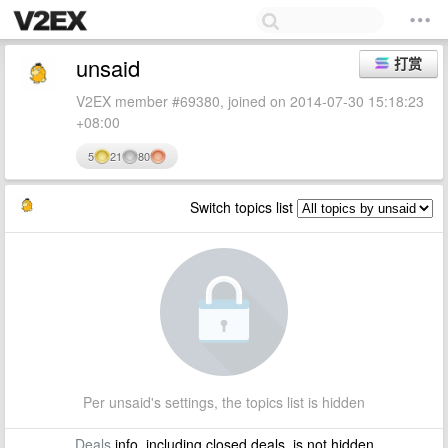
unsaid
打赏
V2EX member #69380, joined on 2014-07-30 15:18:23
+08:00
5
21
80
Switch topics list
Per unsaid's settings, the topics list is hidden
Deals
info, including closed deals, is not hidden