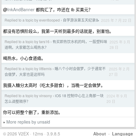
@
InkAndBanner
都购汇了，咋还在 ib 买美元？
Replied to a topic by eventlooped
自学游泳第五天纪录📝
2025 年 7 月 22 日
›
都没有恐惧阶段么，我第一天听到最多的话就是，别害怕。
Replied to a topic by tars16
有买即热饮水机的吗，一股塑料味
2025 年 3 月
›
28 日
道啊。大家都怎么喝热水？
喝热水，小心食道癌。
Replied to a topic by littlemis
睡八个小时会做梦，少于通常不
2025 年 2 月
›
27 日
会做梦，大家也是这样吗
我摄入糖分太高时（吃太多甜食），当晚一定会做梦。
Replied to a topic by vinsony
iOS 18 控制中心左上角那一块
2024 年 9 月
›
20 日
怎么调整顺序？
你可以把整个删了，重新添加。
More replies by unsaid
»
© 2026 V2EX · 12ms · 3.9.8.5
About
·
Language