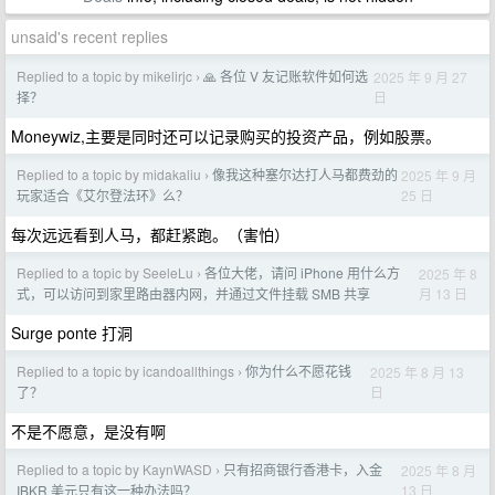
unsaid's recent replies
Replied to a topic by mikelirjc
🙏 各位 V 友记账软件如何选
2025 年 9 月 27
›
日
择？
Moneywiz,主要是同时还可以记录购买的投资产品，例如股票。
Replied to a topic by midakaliu
像我这种塞尔达打人马都费劲的
2025 年 9 月
›
25 日
玩家适合《艾尔登法环》么？
每次远远看到人马，都赶紧跑。（害怕）
Replied to a topic by SeeleLu
各位大佬，请问 iPhone 用什么方
2025 年 8
›
月 13 日
式，可以访问到家里路由器内网，并通过文件挂载 SMB 共享
Surge ponte 打洞
Replied to a topic by icandoallthings
你为什么不愿花钱
2025 年 8 月 13
›
日
了？
不是不愿意，是没有啊
Replied to a topic by KaynWASD
只有招商银行香港卡，入金
2025 年 8 月
›
13 日
IBKR 美元只有这一种办法吗？